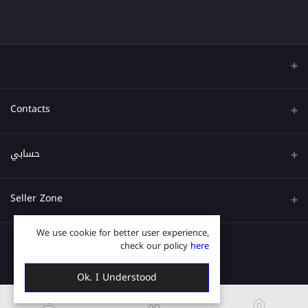
Contacts
عنوان
حسابي
هاتف
تسجيل الدخول
Seller Zone
البريد الإلكتروني
تاريخ الطلب
We use cookie for better user experience,
قدم الآن
Become A Seller
قائمة امنياتي
check our policy
here
Login to Seller Panel
ترتيب المسار
Ok. I Understood