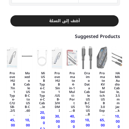
أضف إلى السلة
Suggested Products
Pro
Mo
Mi
Pro
Pro
Ora
Pro
HA
ove
xed
US
ove
ma
im
ma
MA
HU
o
B
HU
te
o
te
Au
B
Cab
Typ
B
4-
Dat
KV
dio
7in
le
e-C
5in
in-1
a
M
Cab
1
US
to
1
Mul
Cab
Swi
le,
Typ
B-C
Typ
/US
ti-
le
tch
3.5
e-
to
e-C
B-
Por
US
US
m
C/U
US
Cab
3/H
t
B-C
B
m
SB-
B-C
le...
DM
US
TO
3.0
jac
2/S.
60..
I
B-...
US
Exp
k...
20,
..
.
B...
...
30,
40,
10,
00
45,
10,
10,
65,
00
00
00
0
00
00
00
00
0
0
0
د.ع