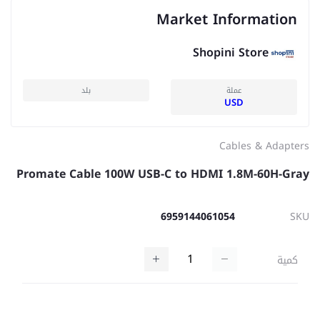
Market Information
Shopini Store
عملة
بلد
USD
Cables & Adapters
Promate Cable 100W USB-C to HDMI 1.8M-60H-Gray
6959144061054
SKU
كمية