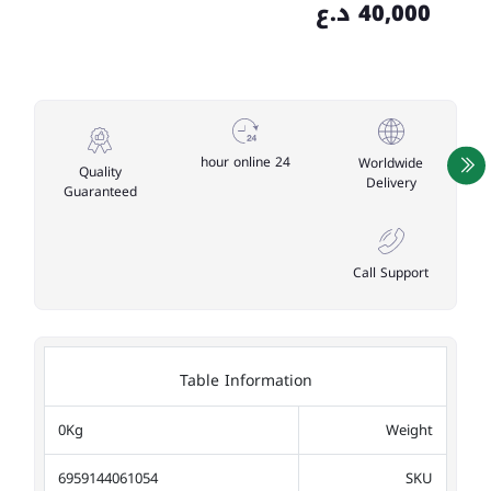
40,000 د.ع
24 hour online
Worldwide
Quality
Delivery
Guaranteed
Call Support
Table Information
0Kg
Weight
6959144061054
SKU