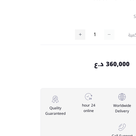
مية
360,000 د.ع
24 hour
Worldwide
Quality
online
Delivery
Guaranteed