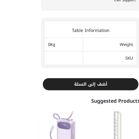
Call Support
Table Information
0Kg
Weight
SKU
أضف إلى السلة
Suggested Product