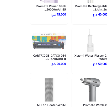
Promate Power Bank
Promate Rechargeabl
20000mAh-35...
Light Str..
40,00 د.ع
75,000 د.ع
CARTRIDGE DATCO 054
Xiaomi Water Flosser 2
STANDARD B...
Whit
50,00 د.ع
20,000 د.ع
Mi Fan Heater-White
Promate Wireles