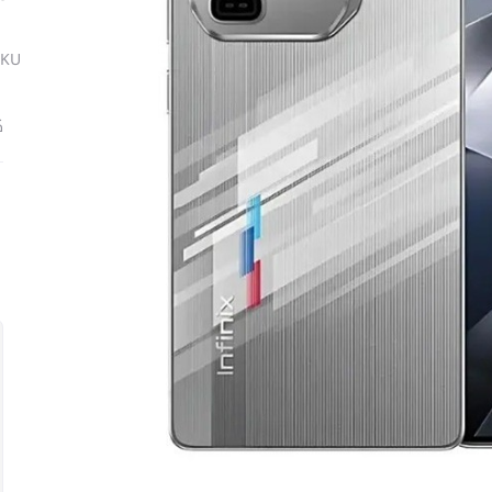
SKU
ك