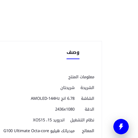
وصف
معلومات المنتج
الشريحة
شريحتان
الشاشة
6.78 انج AMOLED-144Hz
الدقة
2436x1080
نظام التشغيل
اندرويد 15، XOS15
المعالج
ميدياتك هيليو G100 Ultimate Octa-core