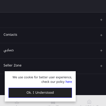
Contacts
عنوان
حسابي
هاتف
تسجيل الدخول
Seller Zone
البريد الإلكتروني
تاريخ الطلب
We use cookie for better user experience,
قدم الآن
Become A Seller
قائمة امنياتي
check our policy
here
Login to Seller Panel
ترتيب المسار
Ok. I Understood