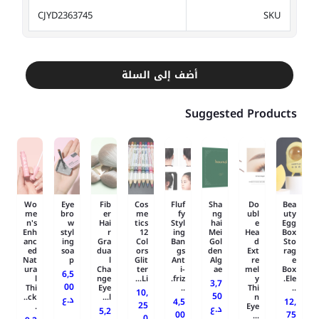
CJYD2363745
SKU
أضف إلى السلة
Suggested Products
Wo
Eye
Fib
Cos
Fluf
Sha
Do
Bea
me
bro
er
me
fy
ng
ubl
uty
n's
w
Hai
tics
Styl
hai
e
Egg
Enh
styl
r
12
ing
Mei
Hea
Box
anc
ing
Gra
Col
Ban
Gol
d
Sto
ed
soa
dua
ors
gs
den
Ext
rag
Nat
p
l
Glit
Ant
Alg
re
e
ura
Cha
ter
i-
ae
mel
Box
6,5
l
nge
Li...
friz.
y
Ele.
3,7
00
Thi
Eye
..
Thi
..
10,
50
ck..
l...
n
د.ع
4,5
12,
25
.
Eye
د.ع
5,2
00
75
...
0