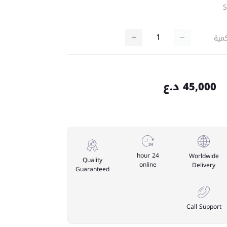
مية
45,000 د.ع
24 hour
Worldwide
Quality
online
Delivery
Guaranteed
Call Support