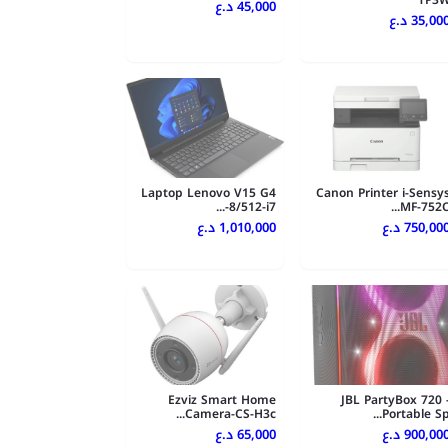
TP3
45,000 د.ع
35,00 د.ع
Laptop Lenovo V15 G4
Canon Printer i-Sensy
8/512-i7-...
MF-752C..
750,00 د.ع
1,010,000 د.ع
Ezviz Smart Home
JBL PartyBox 720 
Camera-CS-H3c...
Portable Sp..
900,00 د.ع
65,000 د.ع