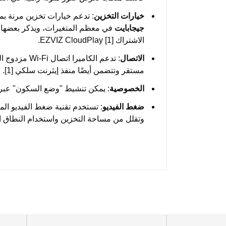
خيارات التخزين
: تدعم خيارات تخزين مرنة بما في ذلك 
جيجابايت
الاشتراك EZVIZ CloudPlay [1].
الاتصال
مستقر وتتضمن أيضًا منفذ إيثرنت سلكي [1].
الخصوصية
: يمكن تنشيط "وضع السكون" عبر ال
ضغط الفيديو
: تستخدم تقنية ضغط الفيديو ال
وتقلل من مساحة التخزين واستخدام النطاق الترددي بنسبة تصل