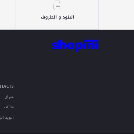
البنود و الظروف
NTACTS
عنوان
هاتف
البريد ال