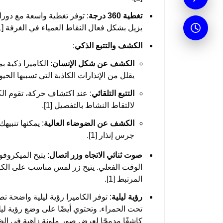
تغطية 360 درجة
يزيل بشكل فعال النقاط العمياء في الغرفة [1].
الكشف والتتبع الذكي
:
الكشف عن شكل الإنسان
: الكاميرا ذكية 
يقلل من الإنذارات الكاذبة التي تسببها الحيوانا
التتبع التلقائي
لالتقاط النشاط بالتفصيل [1].
الكشف عن الضوضاء العالية
: يمكنها تنبي
جرس إنذار [1].
صوت ثنائي الاتجاه وزر اتصال
: يتيح الميكروف
المرتبط [1].
رؤية ليلية
تحت الحمراء. وتحتوي أيضًا على وضع رؤية ليل
كاشفًا مدمجًا لعرض صور ملونة زاهية في الظلام