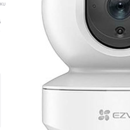
SKU
ك