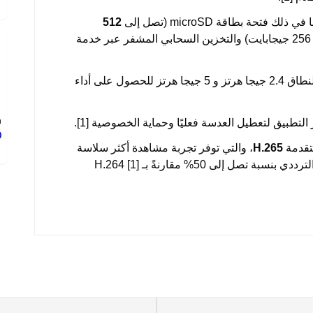
فتحة بطاقة microSD (تصل إلى
512
في معظم المتغيرات، ويذكر بعضها 256 جيجابايت) والتخزين السحابي المشفر عبر خدمة
: تدعم الكاميرا اتصال Wi-Fi مزدوج النطاق 2.4 جيجا هرتز و 5 جيجا هرتز للحصول على أداء
ب
تطبيق لتعطيل العدسة فعليًا وحماية الخصوصية [1].
0
متقدمة
H.265
، والتي توفر تجربة مشاهدة أكثر سلاسة
 إلى 50% مقارنةً بـ H.264 [1]