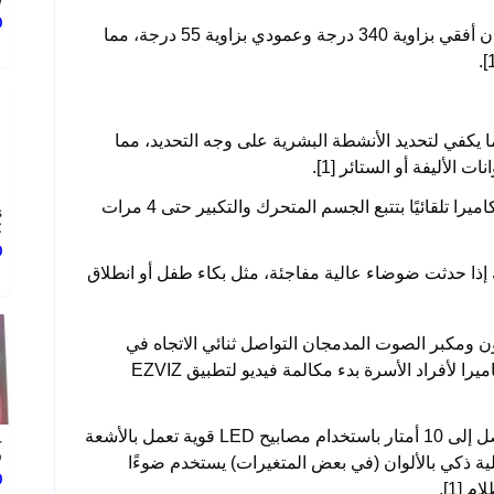
W
0
: توفر تغطية واسعة مع دوران أفقي بزاوية 340 درجة وعمودي بزاوية 55 درجة، مما
بما يكفي لتحديد الأنشطة البشرية على وجه التحديد، مما
ت الأليفة أو الستائر [1].
: عند اكتشاف حركة، تقوم الكاميرا تلقائيًا بتتبع الجسم المتحرك والتكبير حتى 4 مرات
s
.
0
هك إذا حدثت ضوضاء عالية مفاجئة، مثل بكاء طفل أو انطلاق
ون ومكبر الصوت المدمجان التواصل ثنائي الاتجاه في
الوقت الفعلي. يتيح زر لمس مناسب على الكاميرا لأفراد الأسرة بدء مكالمة فيديو لتطبيق EZVIZ
: توفر الكاميرا رؤية ليلية واضحة تصل إلى 10 أمتار باستخدام مصابيح LED قوية تعمل بالأشعة
-
.
ية ذكي بالألوان (في بعض المتغيرات) يستخدم ضوءًا
0
 [1].