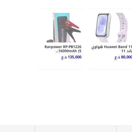
Huawei Band 11 هواوي
Ravpower RP-PB1226
اند 11
16000mAh (5...
80,00 د.ع
135,000 د.ع