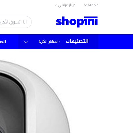
Arabic
دينار عراقي
التصنيفات
(اظهار الكل)
الص