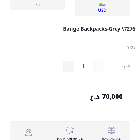
عملة
بلد
USD
Bange Backpacks-Grey \7276
SKU
كمية
70,000 د.ع
24 hour online
Worldwide