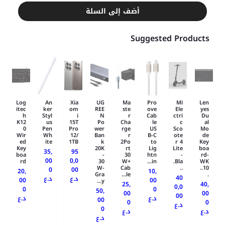
أضف إلى السلة
Suggested Products
Log
An
Xia
UG
Ma
Pro
Mi
Len
itec
ker
om
REE
ste
ove
Ele
yes
h
Styl
i
N
r
Cab
ctri
Du
K12
us
15T
Po
Cha
le
c
al
0
Pen
Pro
wer
rge
US
Sco
Mo
Wir
Wh
12/
Ban
r
B-C
ote
de
ed
ite
1TB
k
2Po
to
r 4
Key
Key
20K
rt
Lig
Lite
boa
35,
95
boa
-
30
htn
-
rd-
00
0,0
rd
30
W+
in...
Bla.
WK
W-
Cab
..
10..
0
00
20,
10,
Gra
le...
.
40
د.ع
د.ع
00
00
y...
25,
40,
0,0
0
0
50,
00
00
00
د.ع
د.ع
00
0
0
د.ع
0
د.ع
د.ع
د.ع