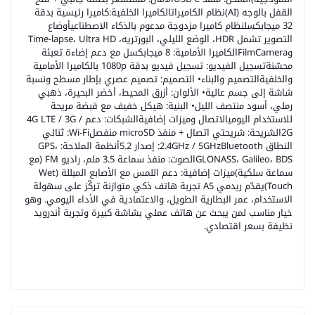
القفل بالوجه (AI)نظام الكاميراتالكاميرا الخلفية:كاميرا رئيسية بدقة
32 ميجابكسلنظام كاميرا مزدوجة مدعوم بالذكاء الاصطناعيأوضاع
التصوير تشمل HDR، الوضع الليلي، البورتريه، Time-lapse، Ultra HD
وFilmCameraالكاميرا الأمامية: 8 ميجابكسل مع دعم إضاءة تعبئة
محسّنةتسجيل الفيديو: تسجيل فيديو بدقة 1080p بالكاميرا الأمامية
والخلفيةالتصميم والبناء• التصميم: تصميم عصري بإطار مسطح ونسبة
شاشة إلى جسم عالية• الألوان: أزرق المحيط، أخضر البحيرة، ذهبي
رملي، أسود منتصف الليل• البنية: هيكل خفيف مع قبضة مريحة
للاستخدام اليوميالاتصال وميزات إضافيةالشبكات: دعم 4G LTE / 3G /
2Gالشريحة: شريحتي اتصال + منفذ microSD منفصلWi-Fi: ثنائي
النطاق 2.4GHz / 5GHzBluetooth: إصدار 5.2أنظمة الملاحة: GPS،
GLONASS، Galileo، BDSالصوت: منفذ سماعة 3.5 ملم، راديو FM (مع
سماعة سلكية)ميزات إضافية: دعم اللمس مع الأصابع المبللة (Wet
Touch)يقدّم ريدمي A5 تجربة هاتف ذكي متوازنة تركّز على سهولة
الاستخدام، عمر البطارية الطويل، والاعتمادية في الأداء اليومي. وهو
خيار مناسب لمن يبحث عن هاتف عملي بشاشة كبيرة وتجربة أندرويد
نظيفة بسعر اقتصادي.