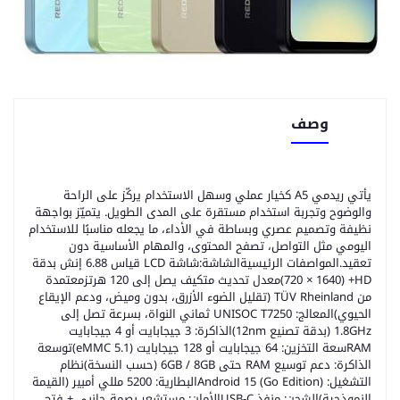
وصف
يأتي ريدمي A5 كخيار عملي وسهل الاستخدام يركّز على الراحة
والوضوح وتجربة استخدام مستقرة على المدى الطويل. يتميّز بواجهة
نظيفة وتصميم عصري وبساطة في الأداء، ما يجعله مناسبًا للاستخدام
اليومي مثل التواصل، تصفح المحتوى، والمهام الأساسية دون
تعقيد.المواصفات الرئيسيةالشاشة:شاشة LCD قياس 6.88 إنش بدقة
HD+ ‏(1640 × 720)معدل تحديث متكيف يصل إلى 120 هرتزمعتمدة
من TÜV Rheinland (تقليل الضوء الأزرق، بدون وميض، ودعم الإيقاع
الحيوي)المعالج: UNISOC T7250 ثماني النواة، بسرعة تصل إلى
1.8GHz (بدقة تصنيع 12nm)الذاكرة: 3 جيجابايت أو 4 جيجابايت
RAMسعة التخزين: 64 جيجابايت أو 128 جيجابايت (eMMC 5.1)توسعة
الذاكرة: دعم توسيع RAM حتى 6GB / 8GB (حسب النسخة)نظام
التشغيل: Android 15 (Go Edition)البطارية: 5200 مللي أمبير (القيمة
النموذجية)الشحن: منفذ USB-Cالأمان: مستشعر بصمة جانبي + فتح