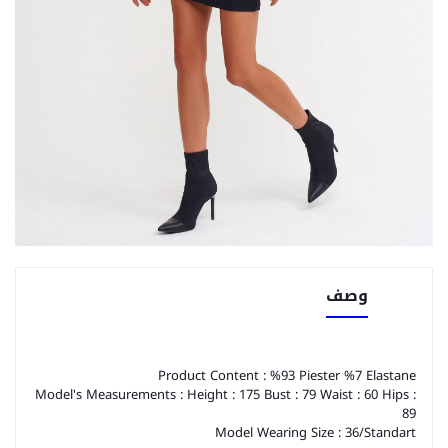
وصف
Product Content : %93 Piester %7 Elastane
Model's Measurements : Height : 175 Bust : 79 Waist : 60 Hips :
89
Model Wearing Size : 36/Standart