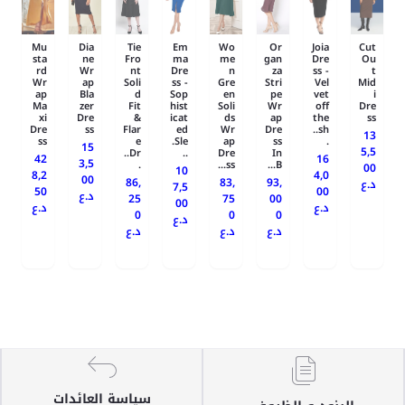
Mu
Dia
Tie
Em
Wo
Or
Joia
Cut
sta
ne
Fro
ma
me
gan
Dre
Ou
rd
Wr
nt
Dre
n
za
ss -
t
Wr
ap
Soli
ss -
Gre
Stri
Vel
Mid
ap
Bla
d
Sop
en
pe
vet
i
Ma
zer
Fit
hist
Soli
Wr
off
Dre
xi
Dre
&
icat
ds
ap
the
ss
Dre
ss
Flar
ed
Wr
Dre
sh..
13
ss
e
Sle.
ap
ss
.
15
5,5
Dr..
..
Dre
In
42
16
3,5
.
ss...
B...
00
10
8,2
4,0
00
86,
83,
93,
د.ع
7,5
50
00
د.ع
25
75
00
00
د.ع
د.ع
0
0
0
د.ع
د.ع
د.ع
د.ع
سياسة العائدات