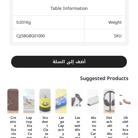
Table Information
0.031Kg
Weight
CJJSBGBG01000
SKU
أضف إلى السلة
Suggested Products
Cre
Lap
Stu
Lar
Las
Alu
Det
Uk
ativ
top
den
ge
er
mi
ach
ulel
e
Sta
t
Cap
wel
nu
abl
e
Sta
nd
Cla
acit
din
m
e
bra
tio
Co
ss
y
g
Car
Alu
cke
ner
mp
Ga
Do
ma
d
mi
t