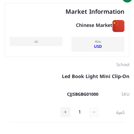
Market Information
Chinese Market
عملة
بلد
USD
School
Led Book Light Mini Clip-On
CJJSBGBG01000
SKU
كمية