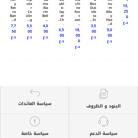
y
ute
me
ubl
chi
Box
nu
10,
Ret
r
Ala
e-
ne
Stai
m
25
ro
Co
rm
lay
foo
nle
Allo
Ban
olin
Bell
er
t
ss
y
0
d...
g...
...
Ch..
swi.
St...
Hea
د.ع
.
..
d...
7,7
5,5
4,0
3,5
6,5
18,
9,0
50
00
00
00
00
00
00
د.ع
د.ع
د.ع
د.ع
د.ع
0
د.ع
د.ع
سياسة العائدات
البنود و الظروف
سياسة الدعم
سياسة خاصة