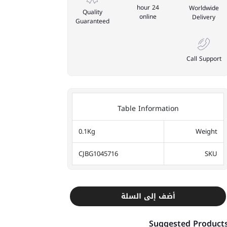
24 hour
Worldwide
Quality
online
Delivery
Guaranteed
Call Support
Table Information
0.1Kg
Weight
CJBG1045716
SKU
أضف إلى السلة
Suggested Product