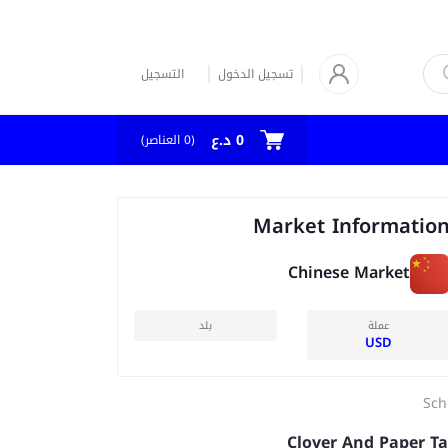
تسجيل الدخول
التسجيل
0 د.ع
العناصر)
0
(
Market Informatio
Chinese Market
عملة
بلد
USD
Sch
Clover And Paper T