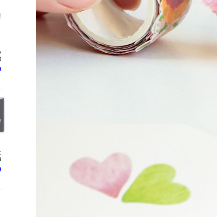
e
.
د
t
.
د