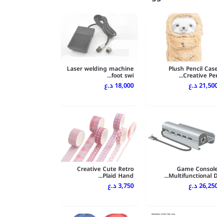
Laser welding machine
Plush Pencil Cas
foot swi...
Creative Per..
21,500 .ع
18,000 د.ع
Creative Cute Retro
Game Consol
Plaid Hand...
Multifunctional D..
26,250 .ع
3,750 د.ع