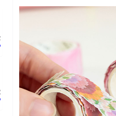
e
.
د
e
.
د