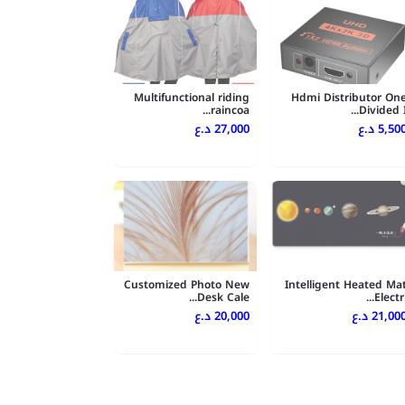
Multifunctional riding
Hdmi Distributor On
raincoa...
Divided I..
5,500 .ع
27,000 د.ع
Customized Photo New
Intelligent Heated Ma
Desk Cale...
Electri..
21,000 .ع
20,000 د.ع