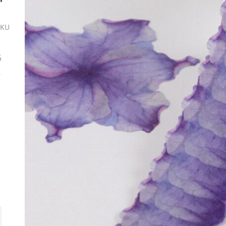
SKU
ك