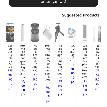
أضف إلى السلة
Suggested Products
Call
Pro
Hu
Pro
Ro
SK
Xia
Tec
OF
ma
aw
ma
de
U
om
no
Dut
te
ei
t
Vlo
LED
i
Pov
y
Rec
Fre
Tita
gge
Lig
Sm
a 7
Bla
har
eBu
n-
r
ht
art
Ult
ck
gea
ds
35
Kit
Stri
Gra
ra
Op
ble
6
W
For
p
phe
12/
s 6
Lig
(Bla
Po
US
ne
256
20,
PS5
ht
ck)
wer
B-C
Hea
GB
00
Str.
Ban
Dev
ter-
90,
16
52
..
k
...
W...
0
00
5,0
5,0
Wi..
40,
17
11
د.ع
.
0
00
00
00
0,0
5,0
70,
د.ع
د.ع
د.ع
0
00
00
00
د.ع
د.ع
د.ع
0
د.ع