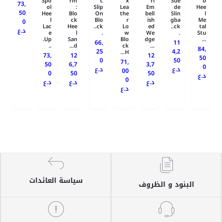
Spo
rm
c
x
rl
Sue
o
73,
ol
:
Slip
Lea
Em
de
Hee
50
Hee
Blo
On
the
bell
Slin
l
l
ck
Blo
r
ish
gba
Me
0
Lac
Hee
ck..
Lo
ed
ck..
tal
د.ع
e
l
.
w
We
.
Stu
Up.
San
Blo
dge
...
66,
11
..
d...
ck
...
84,
25
4,2
H...
73,
12
12
50
0
50
71,
50
6,7
3,7
0
د.ع
د.ع
00
0
50
50
د.ع
0
د.ع
د.ع
د.ع
د.ع
سياسة العائدات
البنود و الظروف