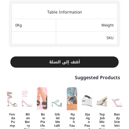
Table Information
0Kg
Weight
SKU
أضف إلى السلة
Suggested Products
Fon
Bit
Bo
Gib
Ny
Dja
Top
Ban
da
en
w
let
mp
ng
Job
dy
Pu
Ber
Pla
Me
h
o
Mic
Stie
mp
ry
tfo
talli
Fau
Pea
ro
lett