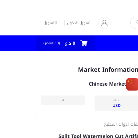
تسجيل الدخول
التسجيل
0 د.ع
العناصر)
0
(
Market Informatio
Chinese Market
عملة
بلد
USD
قات ادوات المطبخ
Split Tool Watermelon Cut Artif