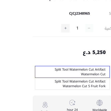
CJCJ2348965
مية
5,250 د.ع
Split Tool Watermelon Cut Artifact
Watermelon Cut
Split Tool Watermelon Cut Artifact
Watermelon Cut 5 Fruit Fork
24 hour
Worldwide