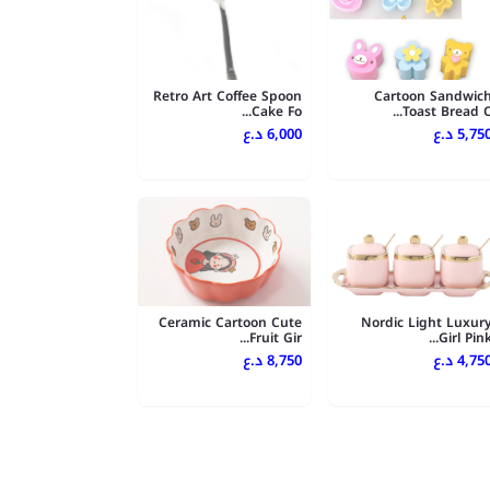
Retro Art Coffee Spoon
Cartoon Sandwic
Cake Fo...
Toast Bread C..
5,750 .ع
6,000 د.ع
Ceramic Cartoon Cute
Nordic Light Luxur
Fruit Gir...
Girl Pink..
4,750 .ع
8,750 د.ع