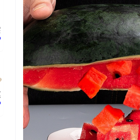
h
.
د
y
.
د