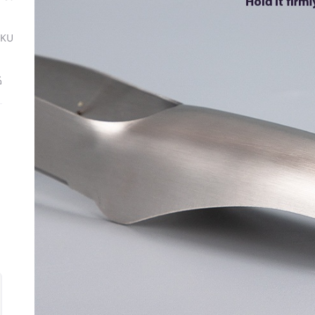
SKU
ك