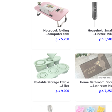
Notebook folding
Household Smal
computer tabl...
Electric Milk..
5,500 .ع
5,250 د.ع
Foldable Storage Edible
Home Bathroom Doo
Silico...
Bathroom No..
7,250 .ع
9,000 د.ع