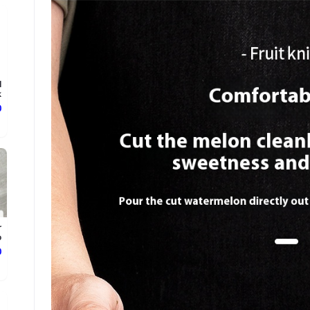
l
.
د
r
.
د