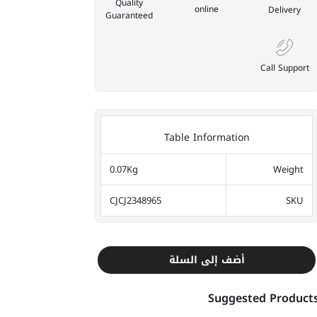
Quality
online
Delivery
Guaranteed
Call Support
Table Information
0.07Kg
Weight
CJCJ2348965
SKU
أضف إلى السلة
Suggested Product