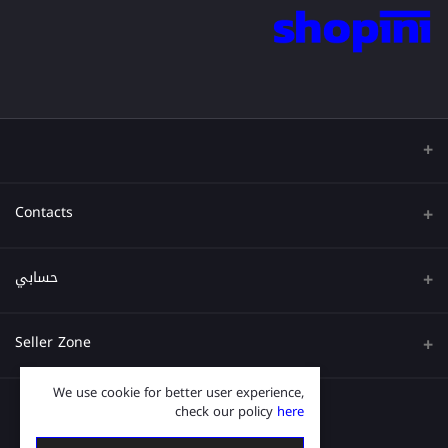
Contacts
عنوان
حسابي
هاتف
تسجيل الدخول
Seller Zone
البريد الإلكتروني
تاريخ الطلب
We use cookie for better user experience,
قدم الآن
Become A Seller
قائمة امنياتي
check our policy
here
Login to Seller Panel
ترتيب المسار