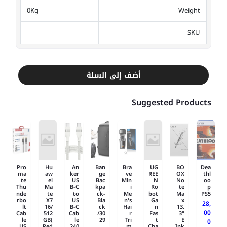
0Kg
Weight
SKU
أضف إلى السلة
Suggested Products
Pro
Hu
An
Ban
Bra
UG
BO
Dea
ma
aw
ker
ge
ve
REE
OX
thl
te
ei
US
Bac
Min
N
No
oo
Thu
Ma
B-C
kpa
i
Ro
te
p
nde
te
to
ck-
Me
bot
Ma
PS5
rbo
X7
US
Bla
n's
Ga
x
28,
lt
16/
B-C
ck
Hai
n
13.
00
Cab
512
Cab
/30
r
Fas
3"
le
GB(
le
29
Tri
t
E
0
US
Red
240
m
Cha
Ink