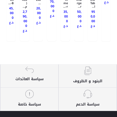
70,
د.ع
B-...
)
...
me
rge
Tab
00
م...
r-...
r...
l...
45,
20,
0
2,7
35,
50,
95
00
00
د.ع
90,
00
00
0,0
0
0
00
0
0
00
د.ع
د.ع
0
د.ع
د.ع
د.ع
د.ع
سياسة العائدات
البنود و الظروف
سياسة الدعم
سياسة خاصة