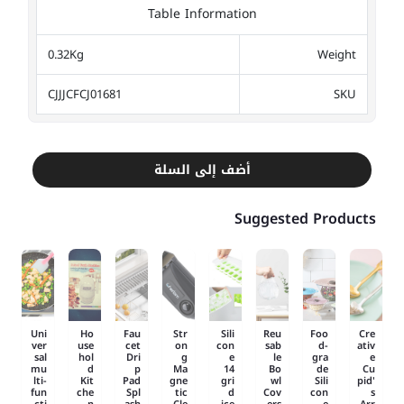
Table Information
0.32Kg
Weight
CJJJCFCJ01681
SKU
أضف إلى السلة
Suggested Products
Uni
Ho
Fau
Str
Sili
Reu
Foo
Cre
ver
use
cet
on
con
sab
d-
ativ
sal
hol
Dri
g
e
le
gra
e
mu
d
p
Ma
14
Bo
de
Cu
lti-
Kit
Pad
gne
gri
wl
Sili
pid'
fun
che
Spl
tic
d
Cov
con
s