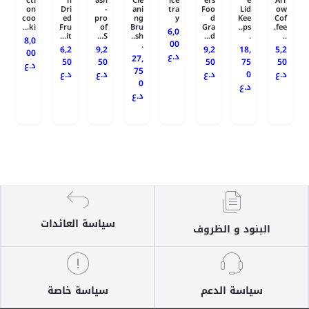
cti
n
ash
Cle
ice
ers
e
Arr
on
Dri
-
ani
tra
Foo
Lid
ow
coo
ed
pro
ng
y
d
Kee
Cof
ki...
Fru
of
Bru
Gra
ps..
fee.
6,0
it...
S...
sh..
d...
.
..
8,0
00
.
6,2
9,2
9,2
18,
5,2
00
د.ع
27,
50
50
50
75
50
د.ع
75
د.ع
د.ع
د.ع
0
د.ع
0
د.ع
د.ع
سياسة العائدات
البنود و الظروف
سياسة الدعم
سياسة خاصة