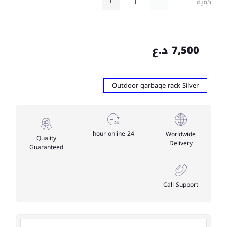
كمية
7,500 د.ع
Outdoor garbage rack Silver
24 hour online
Worldwide
Quality
Delivery
Guaranteed
Call Support