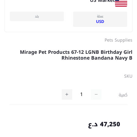
US Market
عملة
بلد
USD
Pets Supplies
Mirage Pet Products 67-12 LGNB Birthday Girl
Rhinestone Bandana Navy B
SKU
كمية
47,250 د.ع