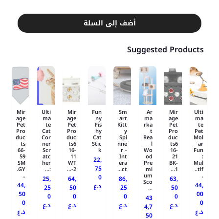
أضف إلى السلة
Suggested Products
Mir
Ulti
Mir
Fun
Sm
Ar
Mir
Ulti
age
ma
age
ny
art
ma
age
ma
Pet
te
Pet
Fis
Kitt
rka
Pet
te
Pro
Cat
Pro
hy
y
t
Pro
Pet
duc
Cor
duc
Cat
Spi
Rea
duc
Mol
ts
ner
ts6
Stic
nne
l
ts6
ar
66-
Scr
16-
k
r -
Wo
16-
Fun
59
atc
11
Int
od
21
:
22,
SM
her
WT
era
Pre
BK-
Mul
75
GY.
:...
-2...
ct...
mi
1...
tif..
..
um
.
0
25,
64,
86,
63,
Sco
44,
44,
د.ع
25
50
25
50
...
50
00
0
0
0
0
43
0
0
د.ع
د.ع
د.ع
د.ع
4,7
د.ع
د.ع
50