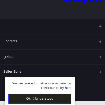
Contacts
عنوان
حسابي
هاتف
تسجيل الدخول
Seller Zone
البريد الإلكتروني
تاريخ الطلب
We use cookie for better user experience,
Become A Seller
قدم الآن
قائمة امنياتي
check our policy
here
Login to Seller Panel
ترتيب المسار
Ok. I Understood