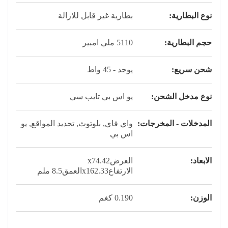
نوع البطارية:
بطارية غير قابل للازالة
حجم البطارية:
5110 ملي امبير
شحن سريع:
يوجد - 45 واط
نوع مدخل الشحن:
يو اس بي تايب سي
المدخلات - المخرجات:
واي فاي, بلوتوث, تحديد المواقع, يو
اس بي
الابعاد:
العرضx74.42
الارتفاعx162.33العمق8.5 ملم
الوزن:
0.190 كغم