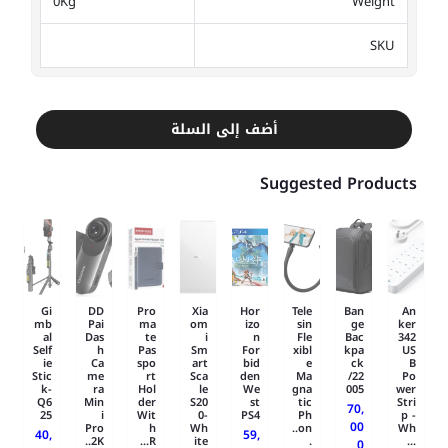
0Kg
Weight
SKU
أضف إلى السلة
Suggested Products
Gi
DD
Pro
Xia
Hor
Tele
Ban
An
mb
Pai
ma
om
izo
sin
ge
ker
al
Das
te
i
n
Fle
Bac
342
Self
h
Pas
Sm
For
xibl
kpa
US
ie
Ca
spo
art
bid
e
ck
B
Stic
me
rt
Sca
den
Ma
/22
Po
k-
ra
Hol
le
We
gna
005
wer
Q6
Min
der
S20
st
tic
Stri
70,
25
i
Wit
0-
PS4
Ph
p -
00
Pro
h
Wh
on..
Wh
40,
59,
2K..
R...
ite
.
...
0