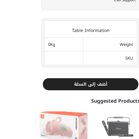
Call Support
Table Information
0Kg
Weight
SKU
أضف إلى السلة
Suggested Product