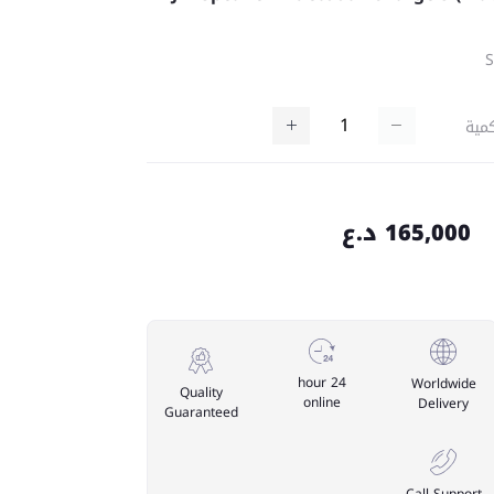
مية
165,000 د.ع
24 hour
Worldwide
Quality
online
Delivery
Guaranteed