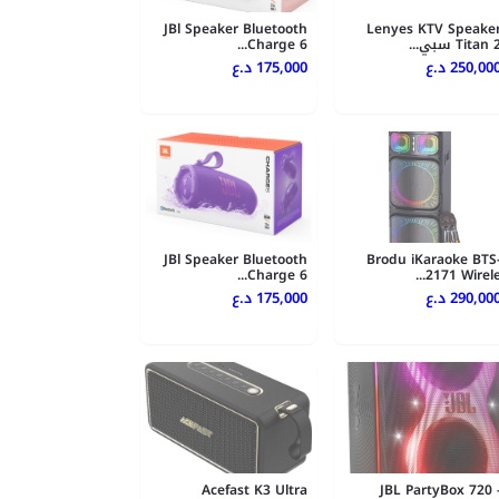
JBl Speaker Bluetooth
Lenyes KTV Speake
Titan  سبي...
Charge 6...
250,00 د.ع
175,000 د.ع
JBl Speaker Bluetooth
Brodu iKaraoke BTS
Charge 6...
2171 Wirele..
290,00 د.ع
175,000 د.ع
Acefast K3 Ultra
JBL PartyBox 720 