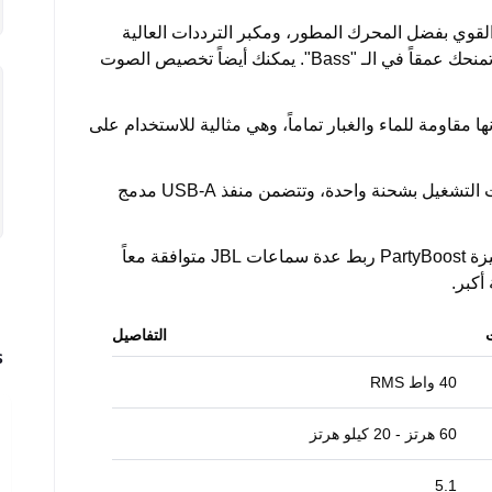
JBL  الأصلي والقوي بفضل المحرك المطور، ومكبر الترددات العالية
المنفصل، والمشعات السلبية المزدوجة التي تمنحك عمقاً في الـ "Bass". يمكنك أيضاً تخصيص الصوت
نها مقاومة للماء والغبار تماماً، وهي مثالية للاستخدام على
من وقت التشغيل بشحنة واحدة، وتتضمن منفذ USB-A مدمج
، وتتيح ميزة PartyBoost ربط عدة سماعات JBL متوافقة معاً
كبر.
التفاصيل
s
40 واط RMS
60 هرتز - 20 كيلو هرتز
5.1