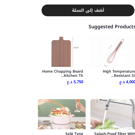
أضف إلى السلة
Suggested Product
Home Chopping Board
High Temperatur
Kitchen Th...
Resistant Sil..
4,000 .ع
5,750 د.ع
Split Type
Splash-Proof Filter Wit