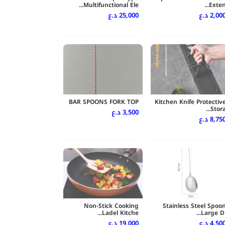
Multifunctional Ele...
Exten..
2,000 .ع
25,000 د.ع
BAR SPOONS FORK TOP
Kitchen Knife Protectiv
Stora..
3,500 د.ع
8,750 .ع
Non-Stick Cooking
Stainless Steel Spoo
Ladel Kitche...
Large Di..
4,500 .ع
19,000 د.ع