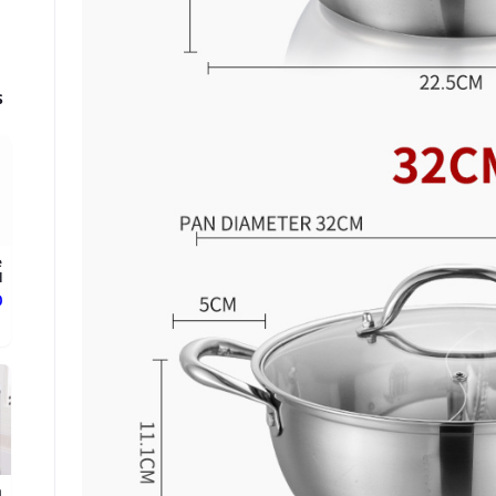
s
e
.
د
h