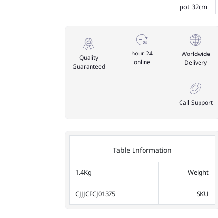
pot 32cm
24 hour
Worldwide
Quality
online
Delivery
Guaranteed
Call Support
Table Information
1.4Kg
Weight
CJJJCFCJ01375
SKU