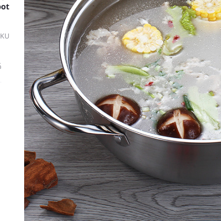
pot
SKU
ك