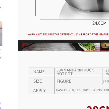
.
د
e
.
د
n
.
د