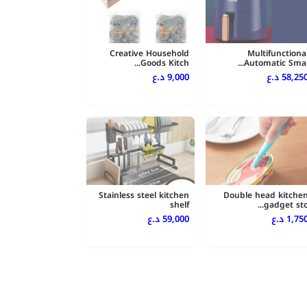
Creative Household
Multifunctiona
Goods Kitch...
Automatic Smal..
58,250 .ع
9,000 د.ع
Stainless steel kitchen
Double head kitche
shelf
gadget sto..
1,750 .ع
59,000 د.ع