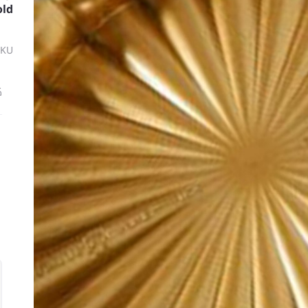
old
SKU
ك