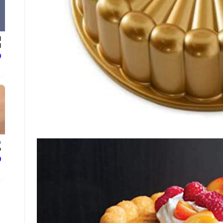
l
.
د
n
.
د