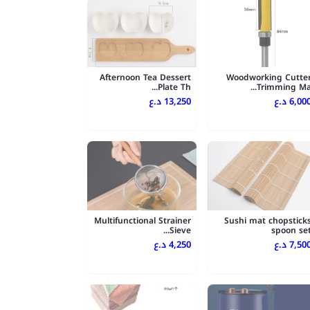
Afternoon Tea Dessert
Woodworking Cutte
Plate Th...
Trimming Ma..
6,000 .ع
13,250 د.ع
Multifunctional Strainer
Sushi mat chopstick
Sieve...
spoon se
7,500 .ع
4,250 د.ع