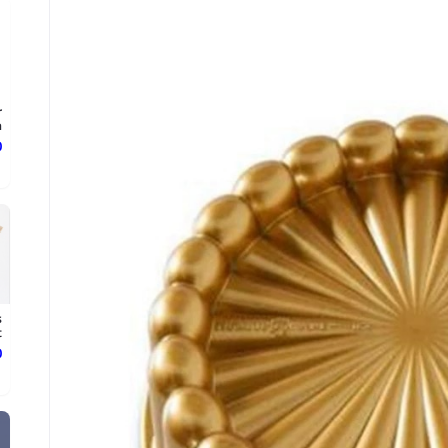
r
.
د
s
t
د