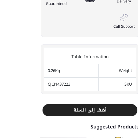
online
Delivery
Guaranteed
Call Support
Table Information
0.26Kg
Weight
CJCJ1437223
SKU
أضف إلى السلة
Suggested Product