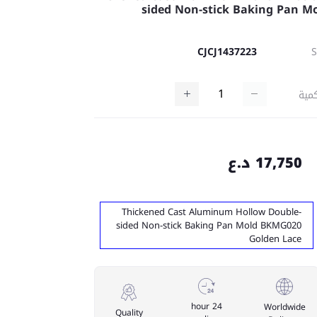
sided Non-stick Baking Pan M
CJCJ1437223
مية
17,750 د.ع
Thickened Cast Aluminum Hollow Double-
sided Non-stick Baking Pan Mold BKMG020
Golden Lace
24 hour
Worldwide
Quality