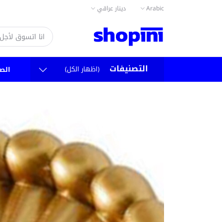
دينار عراقي
Arabic
التصنيفات
(اظهار الكل)
الص