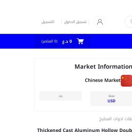
تسجيل الدخول
التسجيل
0 د.ع
العناصر)
0
(
Market Informatio
Chinese Market
عملة
بلد
USD
قات ادوات المطبخ
Thickened Cast Aluminum Hollow Doub