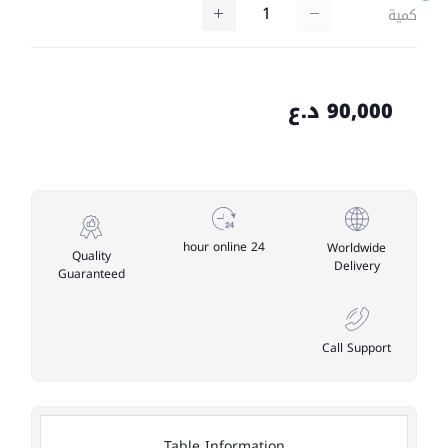
كمية
90,000 د.ع
24 hour online
Worldwide
Quality
Delivery
Guaranteed
Call Support
Table Information