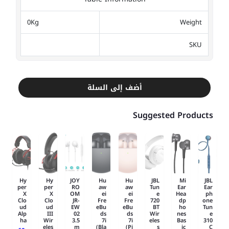
0Kg
Weight
SKU
أضف إلى السلة
Suggested Products
Hy
Hy
JOY
Hu
Hu
JBL
Mi
JBL
per
per
RO
aw
aw
Tun
Ear
Ear
X
X
OM
ei
ei
e
Hea
ph
Clo
Clo
JR-
Fre
Fre
720
dp
one
ud
ud
EW
eBu
eBu
BT
ho
Tun
Alp
III
02
ds
ds
Wir
nes
e
ha
Wir
3.5
7i
7i
eles
Bas
310
eles
m
(Bla
(Pi
s
ic
C