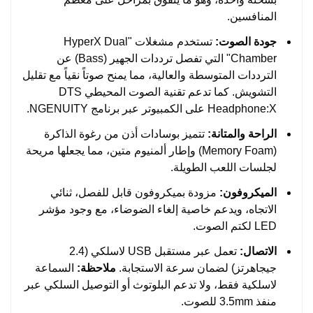
المنافسين.
جودة الصوت:
تستخدم مشغلات "HyperX Dual
Chamber" التي تفصل ترددات الجهير (Bass) عن
الترددات المتوسطة والعالية، مما يمنح صوتاً نقياً مع تقليل
التشويش. كما تدعم تقنية الصوت المحيطي DTS
Headphone:X على الكمبيوتر عبر برنامج NGENUITY.
الراحة والمتانة:
تتميز بوسادات أذن من رغوة الذاكرة
(Memory Foam) وإطار ألمنيوم متين، مما يجعلها مريحة
لجلسات اللعب الطويلة.
الميكروفون:
مزودة بميكروفون قابل للفصل، ثنائي
الاتجاه، ويدعم خاصية إلغاء الضوضاء، مع وجود مؤشر
LED لكتم الصوت.
الاتصال:
تعمل عبر مستقبل USB لاسلكي (2.4
جيجاهرتز) لضمان سرعة الاستجابة.
ملاحظة:
السماعة
لاسلكية فقط، ولا تدعم البلوتوث أو التوصيل السلكي عبر
منفذ 3.5mm للصوت.