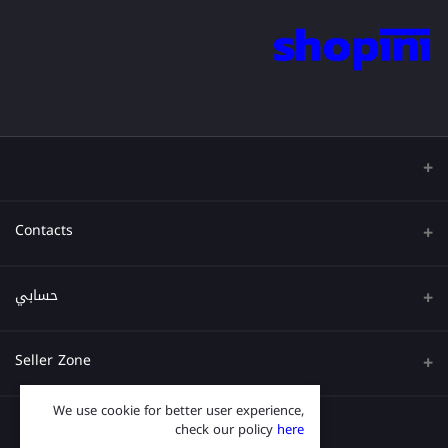
Contacts
عنوان
حسابي
هاتف
تسجيل الدخول
Seller Zone
البريد الإلكتروني
تاريخ الطلب
We use cookie for better user experience,
Become A Seller
قدم الآن
قائمة امنياتي
check our policy
here