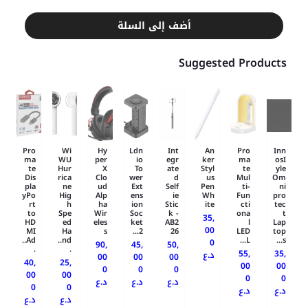
أضف إلى السلة
Suggested Products
Pro
Wi
Hy
Ldn
Int
An
Pro
Inn
ma
WU
per
io
egr
ker
ma
osI
te
Hur
X
To
ate
Styl
te
yle
Dis
rica
Clo
wer
d
us
Mul
Om
pla
ne
ud
Ext
Self
Pen
ti-
ni
yPo
Hig
Alp
ens
ie
Wh
Fun
pro
rt
h
ha
ion
Stic
ite
cti
tec
to
Spe
Wir
Soc
k -
ona
t
35,
HD
ed
eles
ket
AB2
l
Lap
00
MI
Ha
s
2...
26
LED
top
Ad..
nd..
L...
s...
0
90,
45,
50,
.
.
55,
35,
د.ع
00
00
00
40,
25,
00
00
0
0
0
00
00
0
0
د.ع
د.ع
د.ع
0
0
د.ع
د.ع
د.ع
د.ع