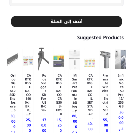
أضف إلى السلة
Suggested Products
Ori
CA
Ro
CA
Mi
CA
Pro
Infi
co
RTR
de
RTR
Sm
RTR
ma
nix
NG
IDG
Vlo
IDG
art
IDG
te
No
FF
E
gge
E
Pet
E
Wir
te
M.2
DAT
r
DAT
Fou
DAT
eles
50
SSD
CO
Kit
CO
nta
CO
s
Pro
Enc
140
For
CR
in
1L
Ele
12/
256
ctri
SET
ناف
G30
US
0xl_
los
GB
c
STA
ورة
3-
B-C
BK_
ure
Scr
ND
م...
FX1
Dev
M_
5...
36
Y...
...
0
AR..
e...
30,
80,
0,0
.
25,
17
15,
55,
00
00
00
40,
00
0,0
25
00
0
0
د.ع
00
0
00
0
0
د.ع
د.ع