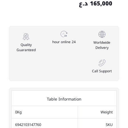
165,000 د.ع
24 hour online
Worldwide
Quality
Delivery
Guaranteed
Call Support
Table Information
0Kg
Weight
6942103147760
SKU