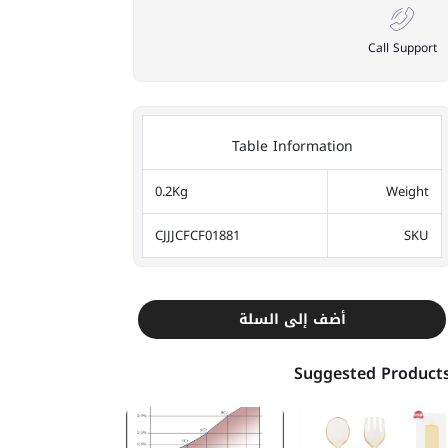
Call Support
Table Information
0.2Kg
Weight
CJJJCFCF01881
SKU
أضف إلى السلة
Suggested Product