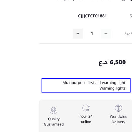
CJJJCFCF01881
مية
6,500 د.ع
Multipurpose first aid warning light
Warning lights
24 hour
Worldwide
Quality
online
Delivery
Guaranteed