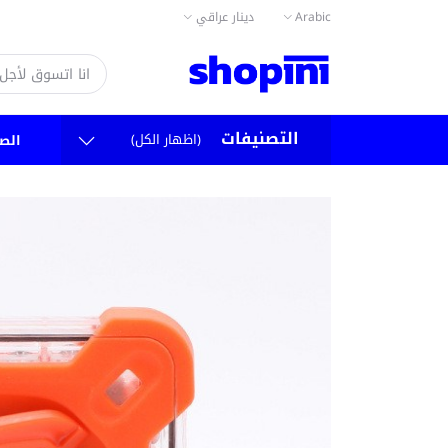
دينار عراقي
Arabic
التصنيفات
(اظهار الكل)
الص