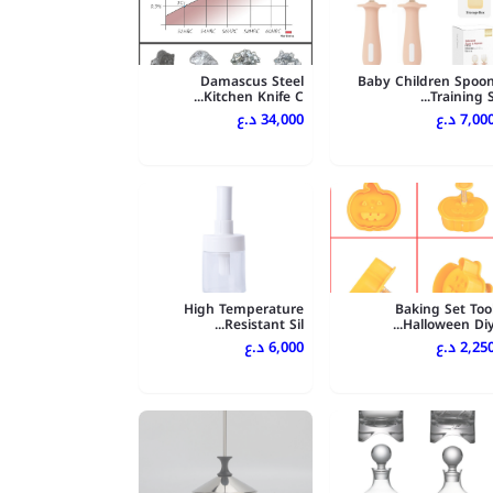
Damascus Steel
Baby Children Spoo
Kitchen Knife C...
Training S..
7,000 .ع
34,000 د.ع
High Temperature
Baking Set Too
Resistant Sil...
Halloween Diy..
2,250 .ع
6,000 د.ع