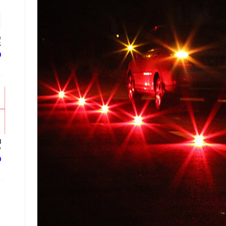
n
.
د
l
.
د