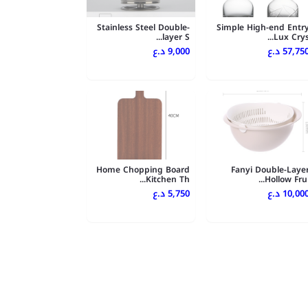
Stainless Steel Double-
Simple High-end Entr
layer S...
Lux Crys..
57,750 .ع
9,000 د.ع
Home Chopping Board
Fanyi Double-Laye
Kitchen Th...
Hollow Frui..
10,000 .ع
5,750 د.ع