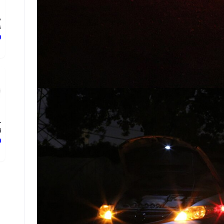
y
.
د
r
.
د