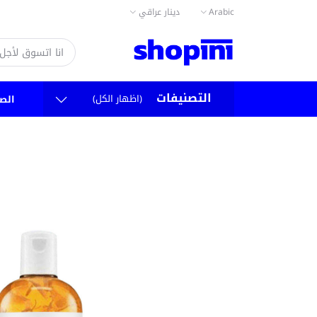
دينار عراقي
Arabic
التصنيفات
(اظهار الكل)
الص