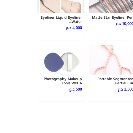
Eyeliner Liquid Eyeliner
Matte Star Eyeliner Pe
Water...
10,000 .ع
4,000 د.ع
Photography Makeup
Portable Segmente
Tools Wet A...
Partial Cur..
2,500 .ع
500 د.ع