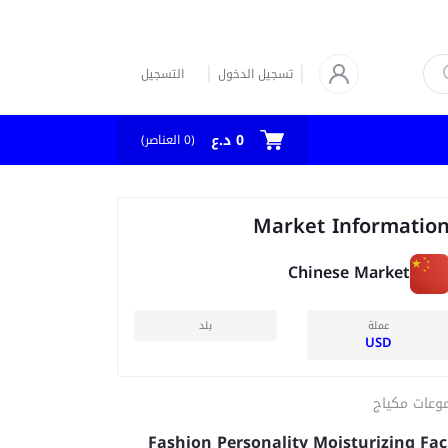
تسجيل الدخول
التسجيل
0 د.ع
العناصر)
0
(
Market Informatio
Chinese Market
عملة
بلد
USD
وعات مكياج
Fashion Personality Moisturizing Fac