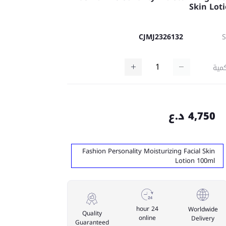
Skin Lot
CJMJ2326132
مية
4,750 د.ع
Fashion Personality Moisturizing Facial Skin
Lotion 100ml
24 hour
Worldwide
Quality
online
Delivery
Guaranteed