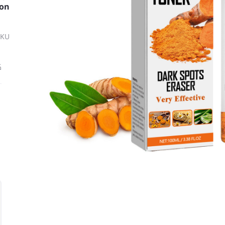
ion
SKU
ك