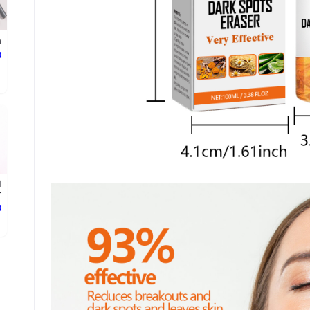
n
د
d
.
د