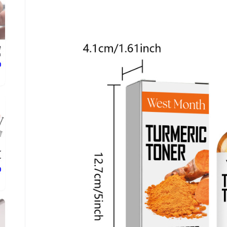
e
.
د
r
r
د