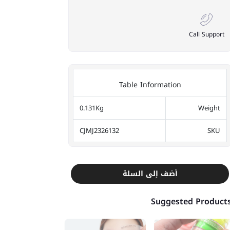
Call Support
Table Information
0.131Kg
Weight
CJMJ2326132
SKU
أضف إلى السلة
Suggested Product