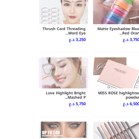
Thrush Card Threading
Matte Eyeshadow Blu
Word Eye...
Red Oran..
3,750 .ع
3,250 د.ع
Love Highlight Bright
MISS ROSE highlighte
Mashed P...
powde
6,500 .ع
5,750 د.ع