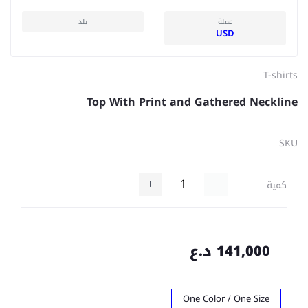
عملة
بلد
USD
T-shirts
Top With Print and Gathered Neckline
SKU
كمية
141,000 د.ع
One Color / One Size