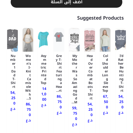
أضف إلى السلة
Suggested Products
Nu
Wo
Asy
Gre
My
Hea
Col
I'd
mb
me
m
y T-
Mo
d
d
Rat
er
n's
me
Shi
the
Ov
Sho
her
1
I-
tric
rt
r
er
uld
Be
Da
Kni
Pri
Fea
Wa
Co
er
Hu
d
t
nte
turi
s
mb
Lon
nti
T-
Ca
d
ng
So
at
g
ng
Shi
mis
Top
a
Am
Bo
Sle
T-
rt
ole
Hea
azi
ots
eve
Shi
14
Wit
rt...
ng
T-
Top
rt
54,
1,0
h
Go
Shi
86,
67,
54,
25
S...
d
rt
00
75
50
25
M...
0
86,
54,
د.ع
0
0
0
59,
د.ع
75
25
د.ع
د.ع
د.ع
75
0
0
0
د.ع
د.ع
د.ع