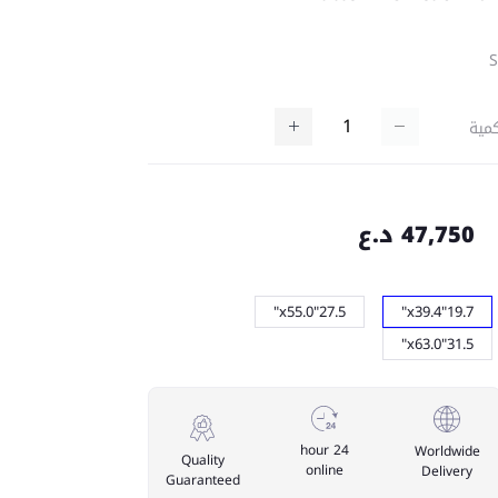
مية
47,750 د.ع
27.5"x55.0"
19.7"x39.4"
31.5"x63.0"
24 hour
Worldwide
Quality
online
Delivery
Guaranteed