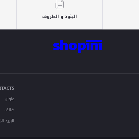
البنود و الظروف
NTACTS
عنوان
هاتف
البريد ال