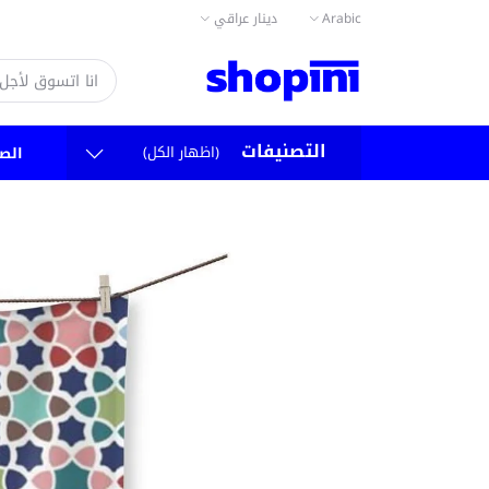
دينار عراقي
Arabic
التصنيفات
(اظهار الكل)
الص