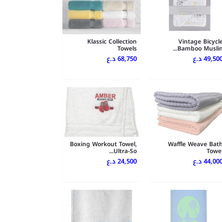
Klassic Collection
Vintage Bicycl
Towels
Bamboo Muslin..
49,500 .ع
68,750 د.ع
Boxing Workout Towel,
Waffle Weave Bat
Ultra-So...
Towe
44,000 .ع
24,500 د.ع