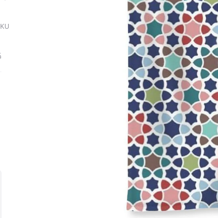
SKU
ك