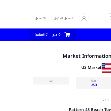
تسجيل الدخول
التسجيل
0 د.ع
العناصر)
0
(
Market Informatio
US Market
عملة
بلد
USD
ناشف
Pattern 43 Beach To