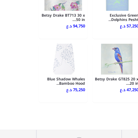
Betsy Drake BT713 30 x
Exclusive Gree
50 in....
Dolphins Pesht..
57,250 .ع
94,750 د.ع
Blue Shadow Whales
Betsy Drake GT825 20 
Bamboo Hood...
20 in...
47,250 .ع
75,250 د.ع