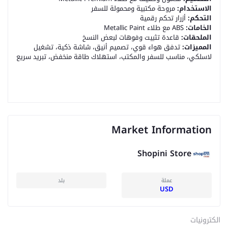
الاستخدام:
مروحة مكتبية ومحمولة للسفر
التحكم:
أزرار تحكم رقمية
الخامات:
ABS مع طلاء Metallic Paint
الملحقات:
قاعدة تثبيت وفوهات لبعض النسخ
المميزات:
تدفق هواء قوي، تصميم أنيق، شاشة ذكية، تشغيل
لاسلكي، مناسب للسفر والمكتب، استهلاك طاقة منخفض، تبريد سريع
Market Information
Shopini Store
عملة
بلد
USD
الكترونيات