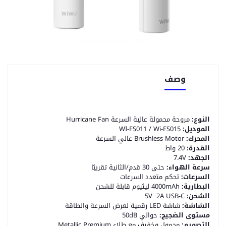
وصف
النوع:
مروحة محمولة عالية السرعة Hurricane Fan
الموديل:
WI-FS011 / Wi-FS015
المحرك:
Brushless Motor عالي السرعة
القدرة:
20 واط
الجهد:
7.4V
سرعة الهواء:
حتى 30 قدم/الثانية تقريبًا
السرعات:
تحكم متعدد السرعات
البطارية:
4000mAh ليثيوم قابلة للشحن
الشحن:
USB-C ‏5V⎓2A
الشاشة:
شاشة LED رقمية لعرض السرعة والطاقة
مستوى الضجيج:
حوالي 50dB
التصميم:
محمول وخفيف مع طلاء Metallic Premium