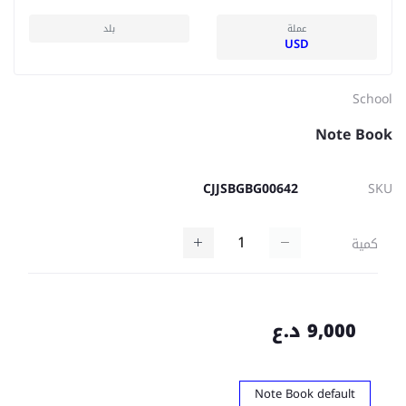
عملة
بلد
USD
School
Note Book
CJJSBGBG00642
SKU
كمية
9,000 د.ع
Note Book default