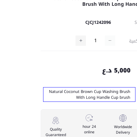
Brush With Long Han
CJCJ1242096
مية
5,000 د.ع
Natural Coconut Brown Cup Washing Brush
With Long Handle Cup brush
24 hour
Worldwide
Quality
online
Delivery
Guaranteed