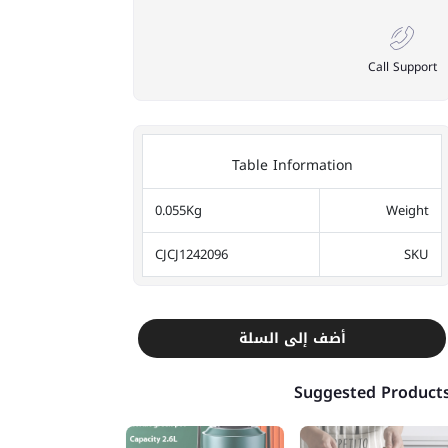
Call Support
Table Information
0.055Kg
Weight
CJCJ1242096
SKU
أضف إلى السلة
Suggested Product