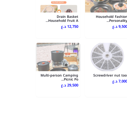
Drain Basket
Household Fashio
Household Fruit A...
Personality..
9,500 .ع
12,750 د.ع
Multi-person Camping
Screwdriver nut too
Picnic Po...
7,000 .ع
29,500 د.ع