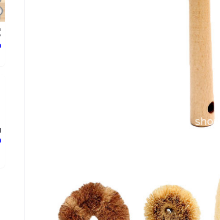
n
.
د
l
د