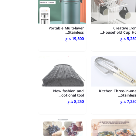
Portable Multi-layer
Creative Iro
Stainless...
Household Cup Ho..
5,250 .ع
19,500 د.ع
New fashion and
Kitchen Three-in-on
optional tool...
Stainless..
7,250 .ع
8,250 د.ع