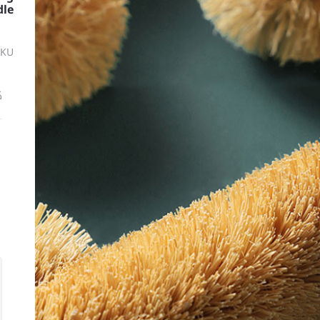
dle
SKU
ك