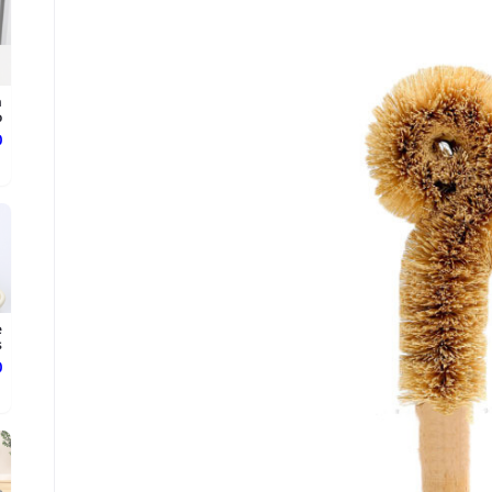
n
.
د
e
.
د