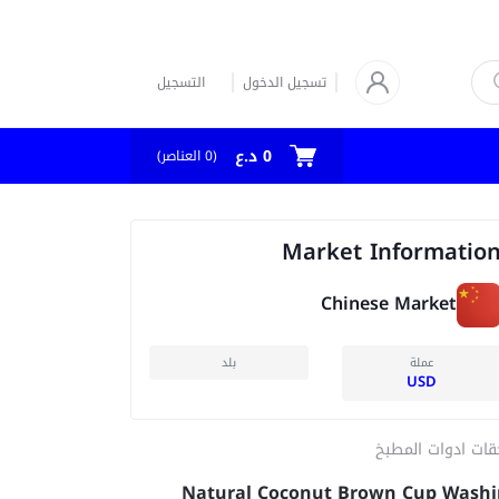
تسجيل الدخول
التسجيل
0 د.ع
العناصر)
0
(
Market Informatio
Chinese Market
عملة
بلد
USD
قات ادوات المطبخ
Natural Coconut Brown Cup Wash