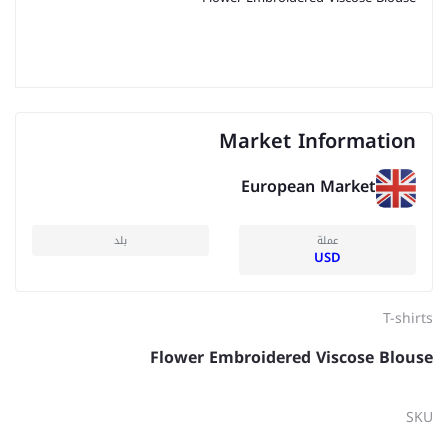
Market Information
European Market
عملة
بلد
USD
T-shirts
Flower Embroidered Viscose Blouse
SKU