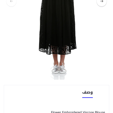
وصف
Flower Embroidered Viscose Blouse