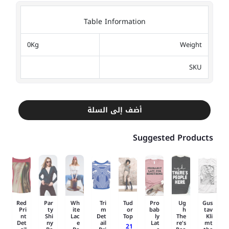
Table Information
0Kg
Weight
SKU
أضف إلى السلة
Suggested Products
Red
Par
Wh
Tri
Tud
Pro
Ug
Gus
Pri
ty
ite
m
or
bab
h
tav
nt
Shi
Lac
Det
Top
ly
The
Kli
Det
ny
e
ail
Lat
re's
mt
21