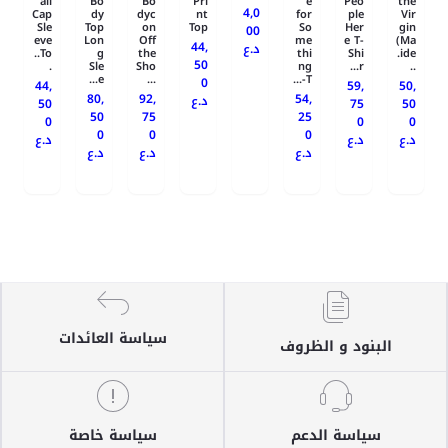
ail
Bo
Bo
Pri
e
Peo
the
4,0
Cap
dy
dyc
nt
for
ple
Vir
Sle
Top
on
Top
So
Her
gin
00
eve
Lon
Off
me
e T-
(Ma
44,
د.ع
To..
g
the
thi
Shi
ide.
50
.
Sle
Sho
ng
r...
..
e...
...
T-...
0
44,
59,
50,
80,
92,
54,
د.ع
50
75
50
50
75
25
0
0
0
0
0
0
د.ع
د.ع
د.ع
د.ع
د.ع
د.ع
سياسة العائدات
البنود و الظروف
سياسة الدعم
سياسة خاصة