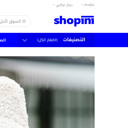
دينار عراقي
Arabic
التصنيفات
(اظهار الكل)
الص