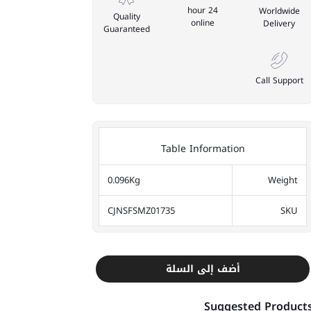
24 hour
Worldwide
Quality
online
Delivery
Guaranteed
Call Support
Table Information
0.096Kg
Weight
CJNSFSMZ01735
SKU
أضف إلى السلة
Suggested Product