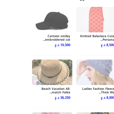
Cartoon smiley
Knitted Balaclava Cut
embroidered cot...
Persona..
8,500 .ع
10,500 د.ع
Beach Vacation All-
Ladies Fashion Fleec
match Folda...
Thick Wa..
8,000 .ع
36,250 د.ع