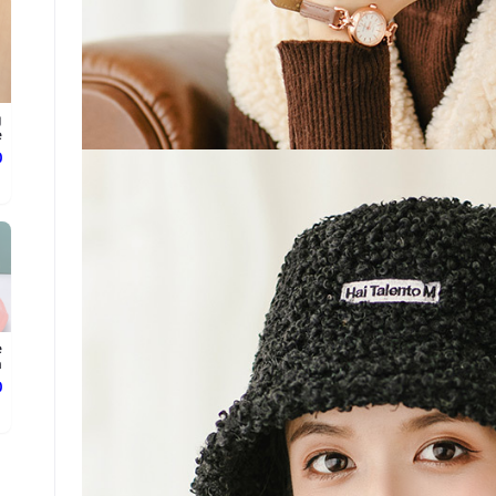
g
.
د
e
.
د