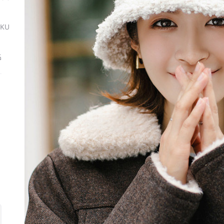
SKU
ك