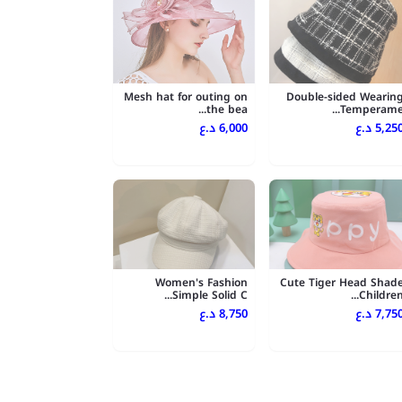
Mesh hat for outing on
Double-sided Wearin
the bea...
Temperame..
5,250 .ع
6,000 د.ع
Women's Fashion
Cute Tiger Head Shad
Simple Solid C...
Children..
7,750 .ع
8,750 د.ع