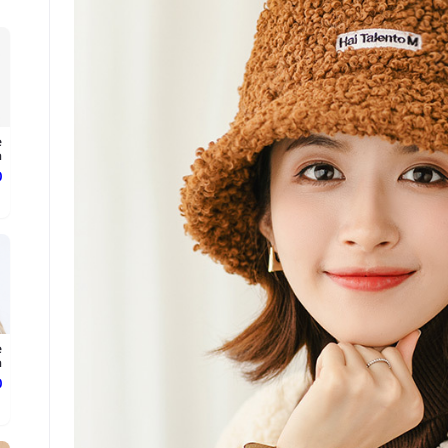
e
.
د
e
.
د