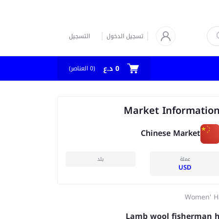
تسجيل الدخول
التسجيل
0 د.ع
العناصر)
0
(
Market Informatio
Chinese Market
عملة
بلد
USD
Women' H
Lamb wool fisherman 