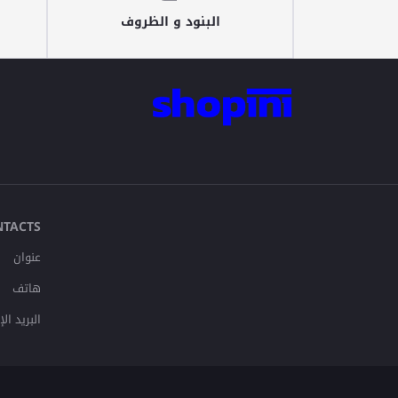
البنود و الظروف
NTACTS
عنوان
هاتف
البريد ال