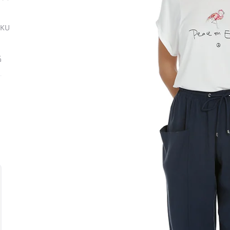
SKU
ك