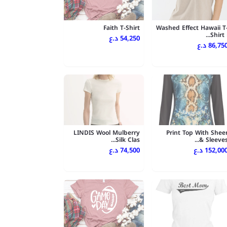
Faith T-Shirt
Washed Effect Hawaii T
Shirt i..
54,250 د.ع
86,750 .ع
LINDIS Wool Mulberry
Print Top With Shee
Silk Clas...
Sleeves &..
152,000 .ع
74,500 د.ع