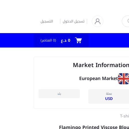
تسجيل الدخول
التسجيل
0 د.ع
العناصر)
0
(
Market Informatio
European Market
عملة
بلد
USD
T-sh
Flamingo Printed Viscose Blo