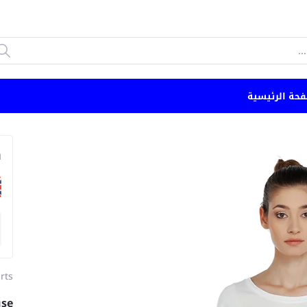
فحة الرئيسية
n
irts
use