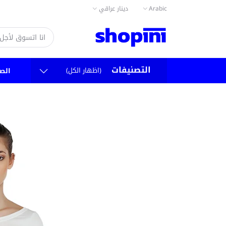
دينار عراقي
Arabic
التصنيفات
(اظهار الكل)
الص