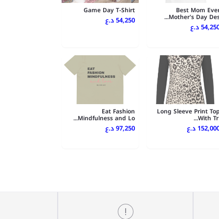
Game Day T-Shirt
Best Mom Eve
Mother's Day Des..
54,250 د.ع
54,250 .ع
Eat Fashion
Long Sleeve Print To
Mindfulness and Lo...
With Tri..
152,000 .ع
97,250 د.ع