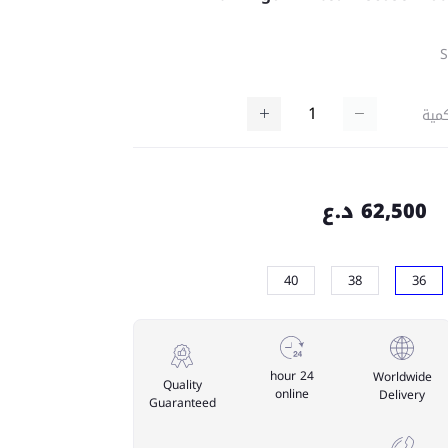
مية
62,500 د.ع
40
38
36
24 hour
Worldwide
Quality
online
Delivery
Guaranteed