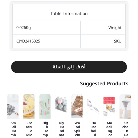
Table Information
0.026Kg
Weight
CJYD2415025
SKU
أضف إلى السلة
Suggested Products
Sm
Cre
Hig
Diy
Wo
Ho
Mo
Kit
all
ativ
h
Ha
od
use
deli
che
Ha
e
Te
nd
Spli
hol
ng
n
mb
Mic
mp
ma
cin
d
ice
Ga