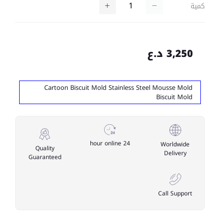
كمية
3,250 د.ع
Cartoon Biscuit Mold Stainless Steel Mousse Mold
Biscuit Mold
24 hour online
Worldwide
Quality
Delivery
Guaranteed
Call Support