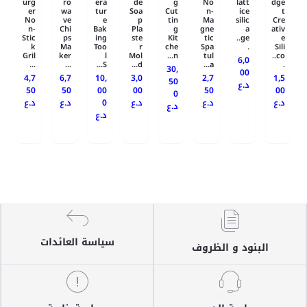
urg
ro
era
de
g
No
latt
dge
er
wa
tur
Soa
Cut
n-
ice
t
No
ve
e
p
tin
Ma
silic
Cre
n-
Chi
Bak
Pla
g
gne
a
ativ
Stic
ps
ing
ste
Kit
tic
ge..
e
k
Ma
Too
r
che
Spa
.
Sili
Gril
ker
l
Mol
n...
tul
co..
6,0
...
...
S...
d...
a...
.
30,
00
4,7
6,7
10,
3,0
2,7
1,5
50
د.ع
50
50
00
00
50
00
0
د.ع
د.ع
0
د.ع
د.ع
د.ع
د.ع
د.ع
سياسة العائدات
البنود و الظروف