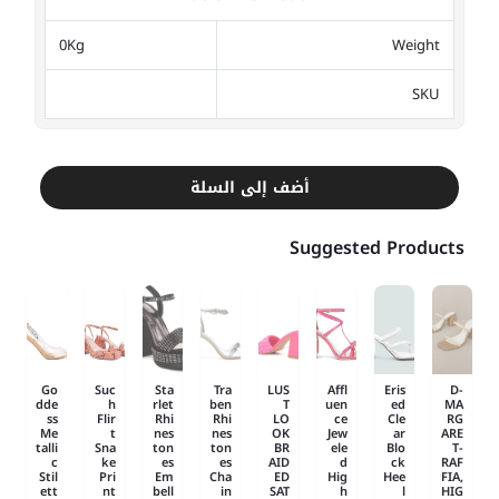
0Kg
Weight
SKU
أضف إلى السلة
Suggested Products
Go
Suc
Sta
Tra
LUS
Affl
Eris
D-
dde
h
rlet
ben
T
uen
ed
MA
ss
Flir
Rhi
Rhi
LO
ce
Cle
RG
Me
t
nes
nes
OK
Jew
ar
ARE
talli
Sna
ton
ton
BR
ele
Blo
T-
c
ke
es
es
AID
d
ck
RAF
Stil
Pri
Em
Cha
ED
Hig
Hee
FIA,
ett
nt
bell
in
SAT
h
l
HIG