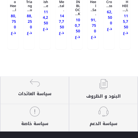
o
Tria
ish
Me
IN
Hee
Cro
H
Hee
ng
e...
tal..
BL
l
ss...
HEE
l...
u...
.
OC
Sa..
L,...
11
62,
K...
.
80,
88,
14
11
4,2
50
10
91,
75
25
7,7
5,7
50
0
0,7
75
0
0
50
50
د.ع
د.ع
50
0
د.ع
د.ع
د.ع
د.ع
د.ع
د.ع
سياسة العائدات
البنود و الظروف
سياسة الدعم
سياسة خاصة