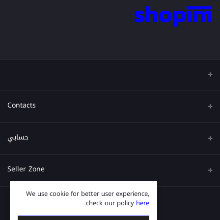
Contacts
عنوان
حسابي
هاتف
تسجيل الدخول
Seller Zone
البريد الإلكتروني
تاريخ الطلب
We use cookie for better user experience,
قدم الآن
Become A Seller
قائمة امنياتي
check our policy
here
Login to Seller Panel
ترتيب المسار