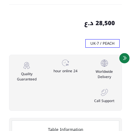
28,500 د.ع
UK-7 / PEACH
24 hour online
Worldwide
Quality
Delivery
Guaranteed
Call Support
Table Information