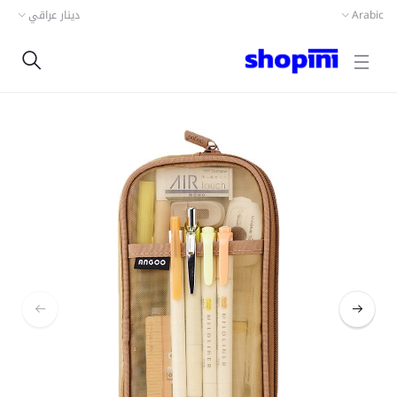
دينار عراقي
Arabic