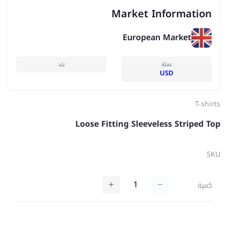
Market Information
European Market
عملة
بلد
USD
T-shirts
Loose Fitting Sleeveless Striped Top
SKU
كمية