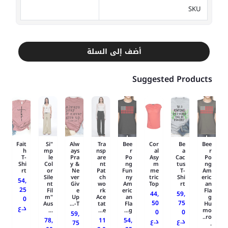
SKU
أضف إلى السلة
Suggested Products
Fait
"Si
Alw
Tra
Bee
Cor
Be
Bee
h
mp
ays
nsp
r
al
a
r
T-
le
Pra
are
Po
Asy
Cac
Po
Shi
Col
y &
nt
ng
m
tus
ng
rt
or
Ne
Pat
Fun
me
T-
Am
Sile
ver
ch
ny
tric
Shi
eric
54,
nt
Giv
wo
Am
Top
rt
an
25
Fil
e
rk
eric
Fla
44,
59,
m"
Up
Ace
an
g
0
50
75
Aus
T-...
tat
Fla
Hu
د.ع
...
e...
g...
mo
0
0
59,
ro..
78,
11
54,
د.ع
د.ع
75
.