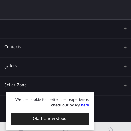
Contacts
عنوان
حسابي
هاتف
تسجيل الدخول
Seller Zone
البريد الإلكتروني
تاريخ الطلب
We use cookie for better user experience,
قدم الآن
Become A Seller
قائمة امنياتي
check our policy
here
Login to Seller Panel
ترتيب المسار
Ok. I Understood