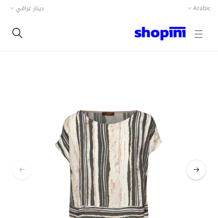
دينار عراقي
Arabic