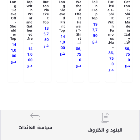
Lon
Top
But
Lon
Wa
Eoli
Fuc
Cot
g
Wit
ton
g
she
n
hsi
ton
Sle
h
Pla
Sle
d
Cro
a T-
T-
eve
Pri
cke
eve
Effe
p
Shi
Shi
Off
nt
t
d
ct
Top
rt
rt
-
and
Top
Pri
Ha
Wit
Ma
19
Sho
Gat
nt
wai
h
de
13
3,7
uld
her
Top
i T-
Fa
in
5,7
er
ed
Shi
mo
Ital
50
14
Top
Ne.
rt
us
y
50
د.ع
1,0
..
i...
Na.
W...
14
د.ع
..
00
14
86,
86,
1,0
86,
د.ع
1,0
75
75
00
75
00
0
0
د.ع
0
د.ع
د.ع
د.ع
د.ع
سياسة العائدات
البنود و الظروف