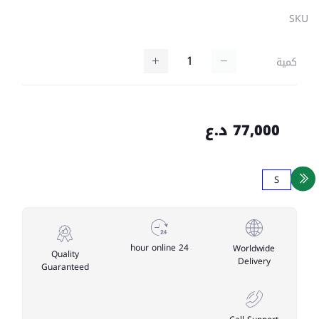
SKU
كمية
77,000 د.ع
S
24 hour online
Worldwide
Quality
Delivery
Guaranteed