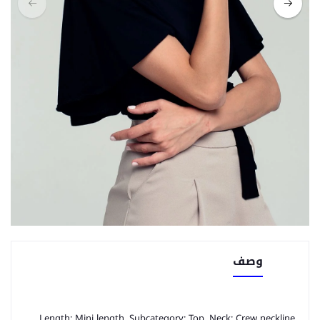
وصف
Length: Mini length. Subcategory: Top. Neck: Crew neckline.