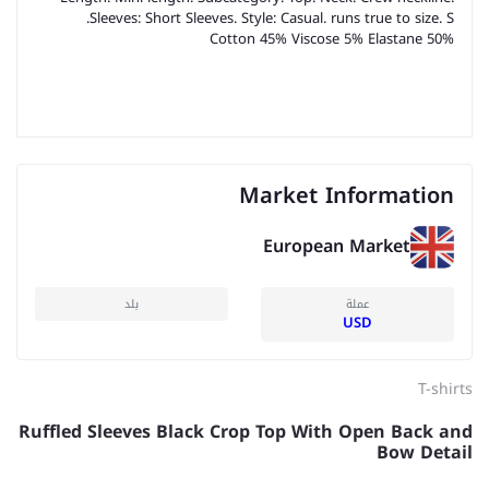
Sleeves: Short Sleeves. Style: Casual. runs true to size. S.
50% Cotton 45% Viscose 5% Elastane
Market Information
European Market
عملة
بلد
USD
T-shirts
Ruffled Sleeves Black Crop Top With Open Back and
Bow Detail