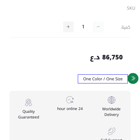
SKU
كمية
86,750 د.ع
One Color / One Size
24 hour online
Worldwide
Quality
Delivery
Guaranteed