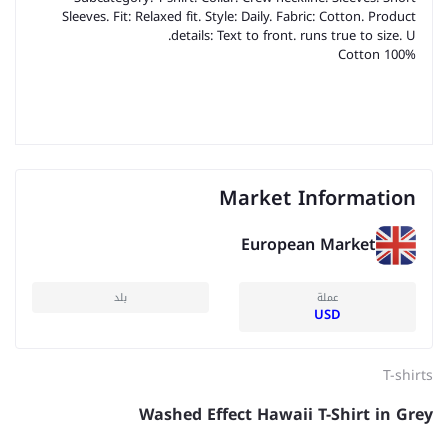
Sleeves. Fit: Relaxed fit. Style: Daily. Fabric: Cotton. Product
details: Text to front. runs true to size. U.
100% Cotton
Market Information
European Market
عملة
بلد
USD
T-shirts
Washed Effect Hawaii T-Shirt in Grey