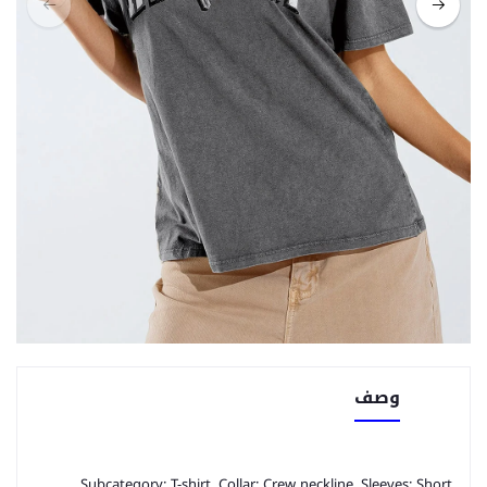
وصف
Subcategory: T-shirt. Collar: Crew neckline. Sleeves: Short