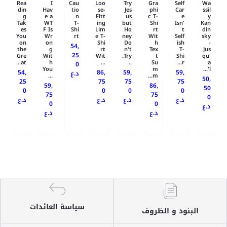
Rea
I
Cau
Loo
Try
Gra
Self
Wa
din
Hav
tio
se-
Jes
phi
Car
ssil
g
e a
n
Fitt
us
c T-
e
y
Tak
WT
T-
ing
but
Shi
Isn'
Kan
es
F Is
Shi
Lim
Ho
rt
t
din
You
Wr
rt
e T-
ney
Wit
Self
sky
on
on
Shi
Do
h
ish
-
54,
the
g
rt
n't
Tex
T-
Jus
25
Gre
Wit
Wit
Try.
t
Shi
qu'
at...
h
...
..
Su
r...
a
0
You
m
l'...
54,
86,
59,
59,
د.ع
...
m...
50,
25
75
75
75
59,
86,
50
0
0
0
0
75
75
0
د.ع
د.ع
د.ع
د.ع
0
0
د.ع
د.ع
د.ع
سياسة العائدات
البنود و الظروف