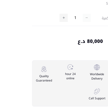
مية
80,000 د.ع
24 hour
Worldwide
Quality
online
Delivery
Guaranteed
Call Support