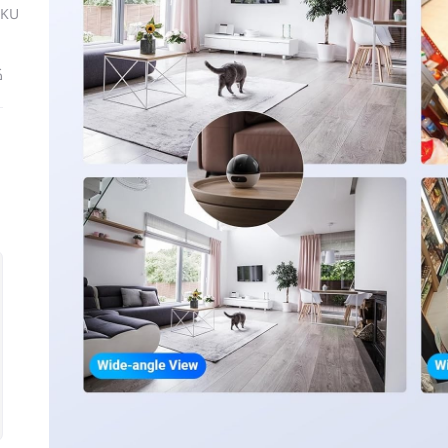
SKU
ك