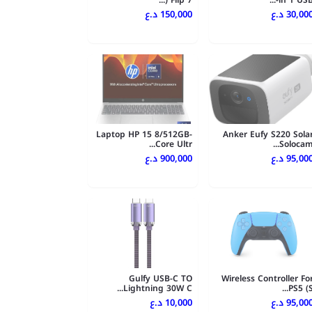
Flip 7 (...
in 1 USB-..
30,00 د.ع
150,000 د.ع
Laptop HP 15 8/512GB-
Anker Eufy S220 Sola
Core Ultr...
Solocam..
95,00 د.ع
900,000 د.ع
Gulfy USB-C TO
Wireless Controller Fo
Lightning 30W C...
PS5 (S..
95,00 د.ع
10,000 د.ع