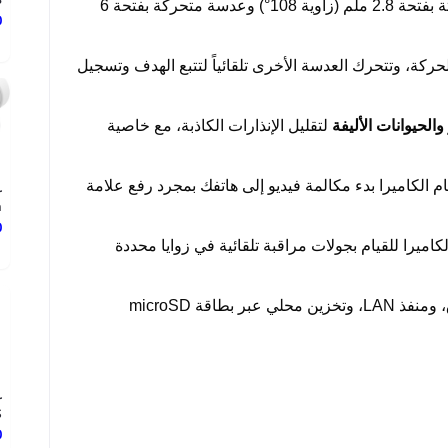
.
: تشمل عدسة ثابتة بفتحة 2.8 ملم (زاوية 108°) وعدسة متحركة بفتحة 6
0
الحركة، وتتحرك العدسة الأخرى تلقائياً لتتبع الهدف وتسجيل
والحيوانات الأليفة
لتقليل الإنذارات الكاذبة، مع خاصية
 الكاميرا بدء مكالمة فيديو إلى هاتفك بمجرد رفع علامة
r
.
0
كاميرا للقيام بجولات مراقبة تلقائية في زوايا محددة
ثنائي النطاق، ومنفذ LAN، وتخزين محلي عبر بطاقة microSD
r
.
0