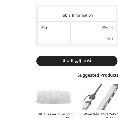
Table Information
0Kg
Weight
SKU
أضف إلى السلة
Suggested Product
JBL Speaker Bluetooth
Wiwu Wİ-HB003 Zolo 