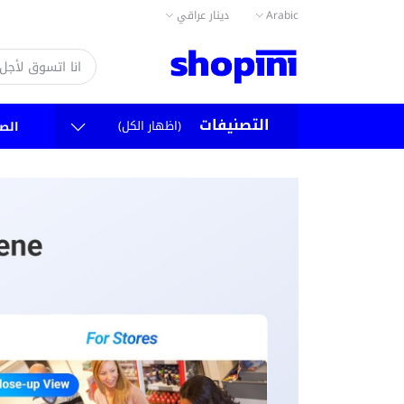
Arabic
دينار عراقي
التصنيفات
(اظهار الكل)
الص