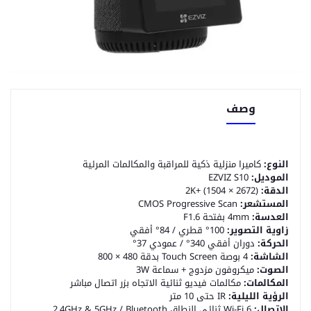
وصف
النوع:
كاميرا منزلية ذكية للمراقبة والمكالمات المرئية
الموديل:
EZVIZ S10
الدقة:
2K+ (1504 × 2672)
المستشعر:
CMOS Progressive Scan
العدسة:
4mm بفتحة F1.6
زاوية التصوير:
100° قطري / 84° أفقي
الحركة:
دوران أفقي 340° / عمودي 37°
الشاشة:
4 بوصة Touch Screen بدقة 480 × 800
الصوت:
ميكروفون مزدوج + سماعة 3W
المكالمات:
مكالمات فيديو ثنائية الاتجاه بزر اتصال مباشر
الرؤية الليلية:
IR حتى 10 متر
الاتصال:
Wi-Fi 6 ثنائي النطاق 2.4GHz & 5GHz / Bluetooth