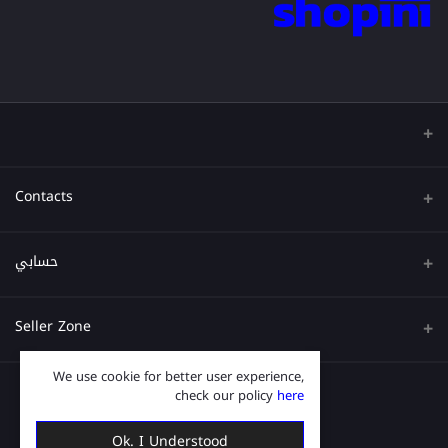
Contacts
عنوان
حسابي
هاتف
تسجيل الدخول
Seller Zone
البريد الإلكتروني
تاريخ الطلب
We use cookie for better user experience,
Become A Seller
قدم الآن
قائمة امنياتي
check our policy
here
Login to Seller Panel
ترتيب المسار
Ok. I Understood