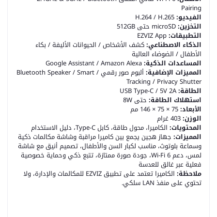
Pairing
الفيديو:
H.264 / H.265
التخزين:
microSD حتى 512GB
التطبيقات:
EZVIZ App
الذكاء الاصطناعي:
كشف الأشخاص / الحيوانات الأليفة / بكاء
الأطفال / الضوضاء العالية
المساعدات الذكية:
Google Assistant / Amazon Alexa
المميزات الإضافية:
ألبوم صور رقمي / Bluetooth Speaker / Smart
Tracking / Privacy Shutter
الطاقة:
USB Type-C / 5V 2A
استهلاك الطاقة:
حتى 8W
الأبعاد:
75 × 75 × 146 مم
الوزن:
403 غرام
المحتويات:
الكاميرا، محول طاقة، كابل Type-C، دليل الاستخدام
المميزات:
جهاز هجين يجمع بين كاميرا مراقبة وشاشة مكالمات ذكية
وسماعة بلوتوث، مناسب لكبار السن والأطفال، تصميم أنيق مع شاشة
لمس، دعم Wi-Fi 6، جودة صورة ممتازة، تتبع ذكي وحماية خصوصية
فعلية عبر غالق للعدسة
ملاحظة:
الكاميرا تعتمد على تطبيق EZVIZ للمكالمات والإدارة، ولا
تحتوي على منفذ LAN سلكي.