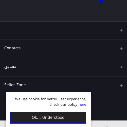
Contacts
عنوان
حسابي
هاتف
تسجيل الدخول
Seller Zone
البريد الإلكتروني
تاريخ الطلب
We use cookie for better user experience,
Become A Seller
قدم الآن
قائمة امنياتي
check our policy
here
Login to Seller Panel
ترتيب المسار
Ok. I Understood