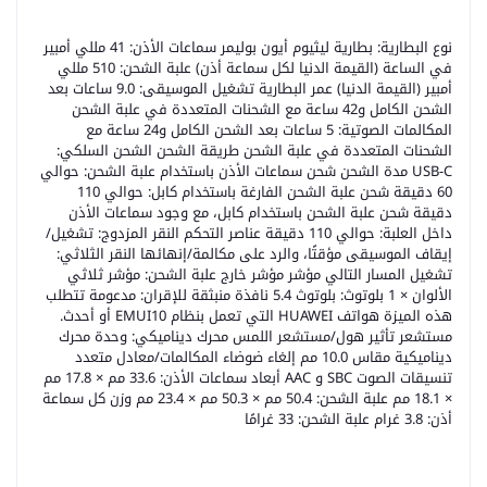
نوع البطارية: بطارية ليثيوم أيون بوليمر سماعات الأذن: 41 مللي أمبير
في الساعة (القيمة الدنيا لكل سماعة أذن) علبة الشحن: 510 مللي
أمبير (القيمة الدنيا) عمر البطارية تشغيل الموسيقى: 9.0 ساعات بعد
الشحن الكامل و42 ساعة مع الشحنات المتعددة في علبة الشحن
المكالمات الصوتية: 5 ساعات بعد الشحن الكامل و24 ساعة مع
الشحنات المتعددة في علبة الشحن طريقة الشحن الشحن السلكي:
USB-C مدة الشحن شحن سماعات الأذن باستخدام علبة الشحن: حوالي
60 دقيقة شحن علبة الشحن الفارغة باستخدام كابل: حوالي 110
دقيقة شحن علبة الشحن باستخدام كابل، مع وجود سماعات الأذن
داخل العلبة: حوالي 110 دقيقة عناصر التحكم النقر المزدوج: تشغيل/
إيقاف الموسيقى مؤقتًا، والرد على مكالمة/إنهائها النقر الثلاثي:
تشغيل المسار التالي مؤشر مؤشر خارج علبة الشحن: مؤشر ثلاثي
الألوان × 1 بلوتوث: بلوتوث 5.4 نافذة منبثقة للإقران: مدعومة تتطلب
هذه الميزة هواتف HUAWEI التي تعمل بنظام EMUI10 أو أحدث.
مستشعر تأثير هول/مستشعر اللمس محرك ديناميكي: وحدة محرك
ديناميكية مقاس 10.0 مم إلغاء ضوضاء المكالمات/معادل متعدد
تنسيقات الصوت SBC و AAC أبعاد سماعات الأذن: 33.6 مم × 17.8 مم
× 18.1 مم علبة الشحن: 50.4 مم × 50.3 مم × 23.4 مم وزن كل سماعة
أذن: 3.8 غرام علبة الشحن: 33 غرامًا