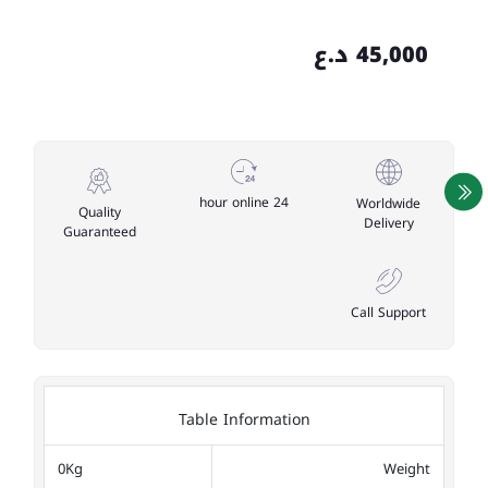
45,000 د.ع
24 hour online
Worldwide
Quality
Delivery
Guaranteed
Call Support
Table Information
0Kg
Weight