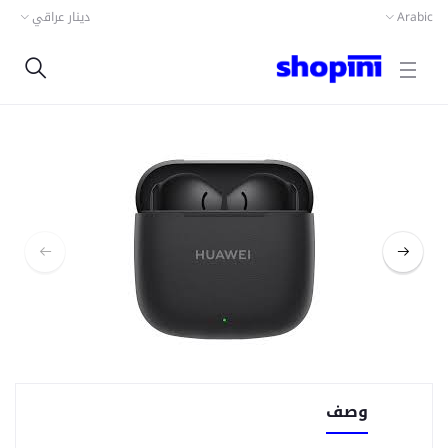
Arabic
دينار عراقي
وصف