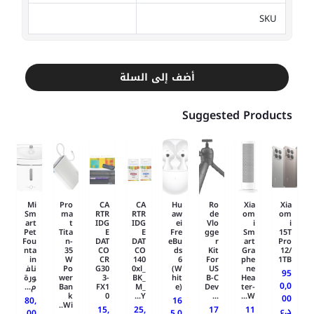
SKU
أضف إلى السلة
Suggested Products
Mi
Pro
CA
CA
Hu
Ro
Xia
Xia
Sm
ma
RTR
RTR
aw
de
om
om
art
t
IDG
IDG
ei
Vlo
i
i
Pet
Tita
E
E
Fre
gge
Sm
15T
Fou
n-
DAT
DAT
eBu
r
art
Pro
nta
35
CO
CO
ds
Kit
Gra
12/
in
W
CR
140
6
For
phe
1TB
ne
US
(W
0xl_
G30
Po
ناف
95
Hea
B-C
hit
BK_
3-
wer
ورة
0,0
ter-
Dev
e)
M_
FX1
Ban
م...
k
0
Y...
...
W...
00
80,
16
Wi..
15,
25,
17
11
د.ع
00
5,0