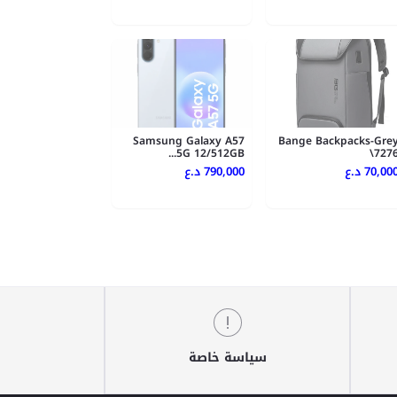
Samsung Galaxy A57
Bange Backpacks-Gre
5G 12/512GB...
\727
70,000 .ع
790,000 د.ع
سياسة خاصة