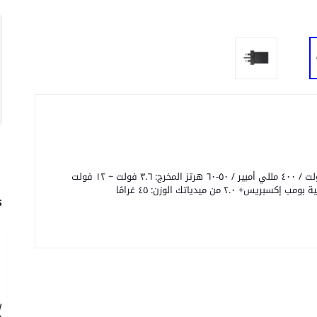
الأبعاد: ٢٢ × ٣٩ × ٥٥ مم المدخل: تيار متردد ١٠٠-٢٤٠ فولت / ٤٠٠ مللي أمبير / ٥٠-٦٠ هرتز المخرج: ٣.٦ فولت ~ ١٢ فولت
s
W