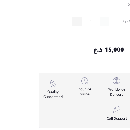
مية
15,000 د.ع
24 hour
Worldwide
Quality
online
Delivery
Guaranteed
Call Support