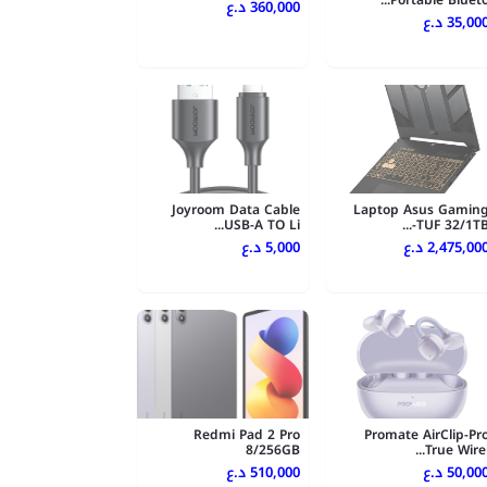
Portable Blueto..
360,000 د.ع
35,000 .ع
Joyroom Data Cable
Laptop Asus Gamin
USB-A TO Li...
TUF 32/1TB-..
2,475,000 .ع
5,000 د.ع
Redmi Pad 2 Pro
Promate AirClip-Pr
8/256GB
True Wirel..
50,000 .ع
510,000 د.ع