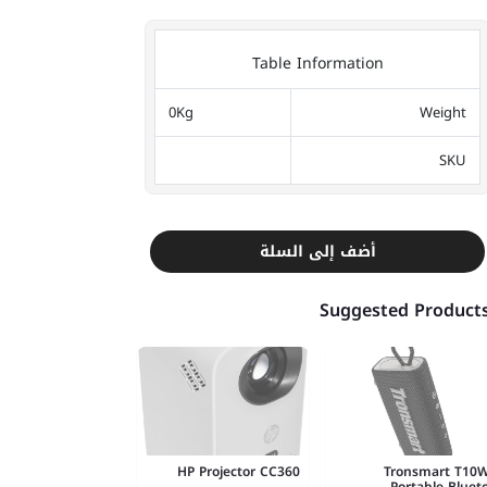
Table Information
0Kg
Weight
SKU
أضف إلى السلة
Suggested Product
HP Projector CC360
Tronsmart T10