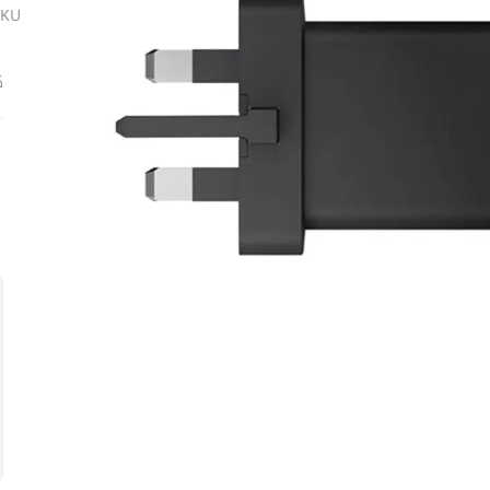
SKU
ك