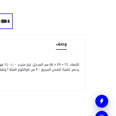
وصف
يدعم: تقنية الشحن السريع ٣.٠ من كوالكوم الفئة أ وتقنية بومب إكسبريس+ ٢.٠ من ميدياتك الوزن: ٤٥ غرامًا