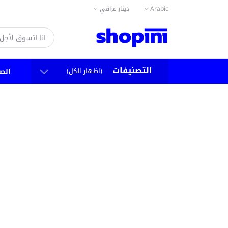
دينار عراقي
Arabic
التصنيفات
(اظهار الكل)
الص