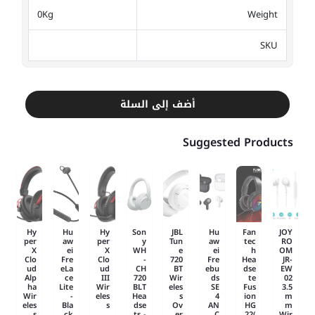
0Kg
Weight
SKU
أضف إلى السلة
Suggested Products
Hy
Hu
Hy
Son
JBL
Hu
Fan
JOY
per
aw
per
y
Tun
aw
tec
RO
X
ei
X
WH
e
ei
h
OM
Clo
Fre
Clo
-
720
Fre
Hea
JR-
ud
eLa
ud
CH
BT
ebu
dse
EW
Alp
ce
III
720
Wir
ds
te
02
ha
Lite
Wir
BLT
eles
SE
Fus
3.5
Wir
-
eles
Hea
s
4
ion
m
eles
Bla
s
dse
Ov
AN
HG
m
s
ck
ts -
er
C
22(
Wir