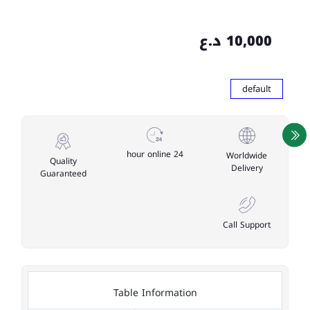
10,000 د.ع
default
24 hour online
Worldwide
Quality
Delivery
Guaranteed
Call Support
Table Information