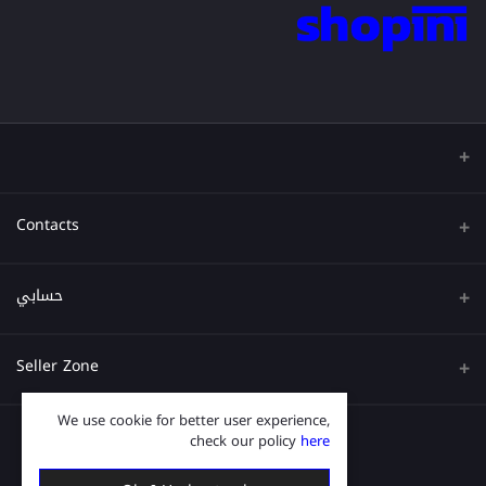
Contacts
عنوان
حسابي
هاتف
تسجيل الدخول
Seller Zone
البريد الإلكتروني
تاريخ الطلب
We use cookie for better user experience,
قدم الآن
Become A Seller
قائمة امنياتي
check our policy
here
Login to Seller Panel
ترتيب المسار