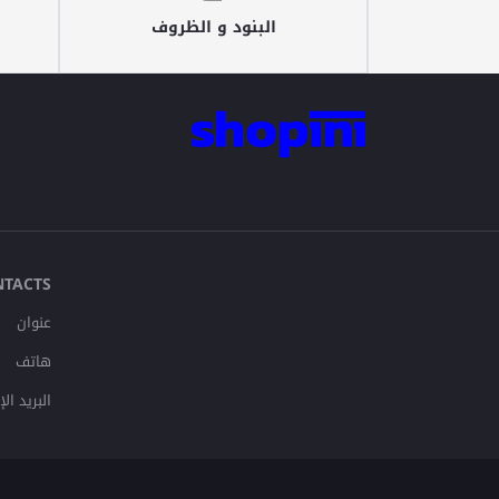
البنود و الظروف
NTACTS
عنوان
هاتف
البريد ال