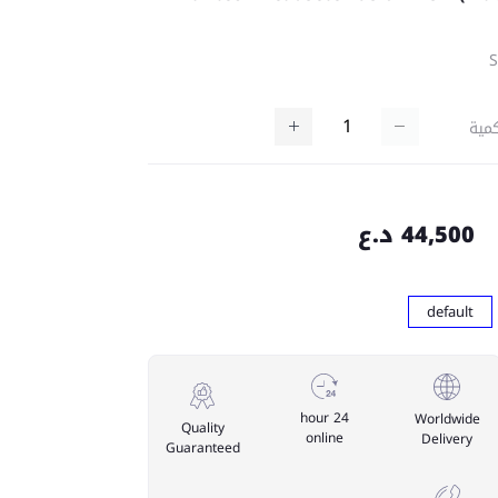
مية
44,500 د.ع
default
24 hour
Worldwide
Quality
online
Delivery
Guaranteed