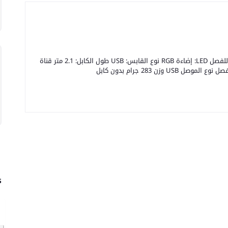
سائق مكبر الصوت: 50 مم الميكروفون: ميكروفون قابل للفصل LED: إضاءة RGB نوع القابس: USB طول الكابل: 2.1 متر قناة
s