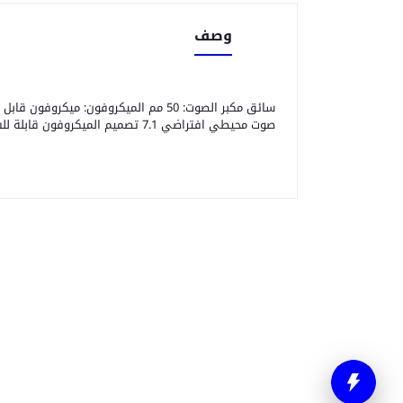
وصف
صوت محيطي افتراضي 7.1 تصميم الميكروفون قابلة للفصل نوع الموصل USB وزن 283 جرام بدون كابل