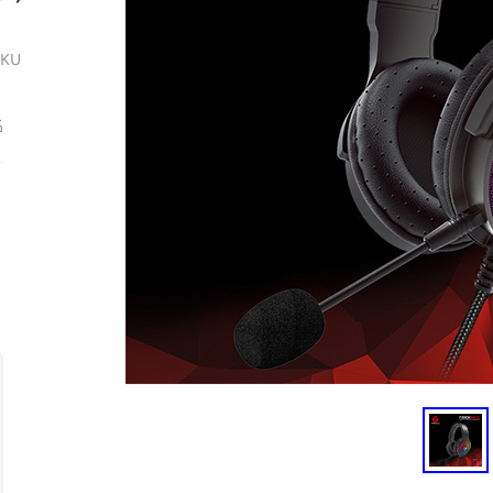
SKU
ك