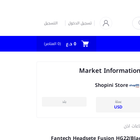
تسجيل الدخول
التسجيل
0 د.ع
العناصر)
0
(
Market Informatio
Shopini Store
عملة
بلد
USD
عات اذن
Fantech Headsete Fusion HG22(Bla