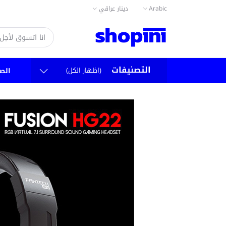
دينار عراقي
Arabic
التصنيفات
(اظهار الكل)
الص