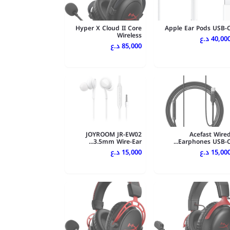
Hyper X Cloud II Core
Apple Ear Pods USB-
Wireless
40,000 .ع
85,000 د.ع
JOYROOM JR-EW02
Acefast Wire
3.5mm Wire-Ear...
Earphones USB-C..
15,000 .ع
15,000 د.ع