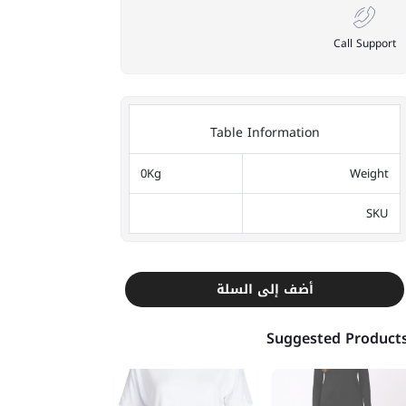
Call Support
Table Information
0Kg
Weight
SKU
أضف إلى السلة
Suggested Product