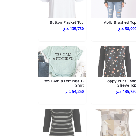
Button Placket Top
Molly Brushed To
58,000 .ع
135,750 د.ع
Yes I Am a Feminist T-
Poppy Print Lon
Shirt
Sleeve To
135,750 .ع
54,250 د.ع