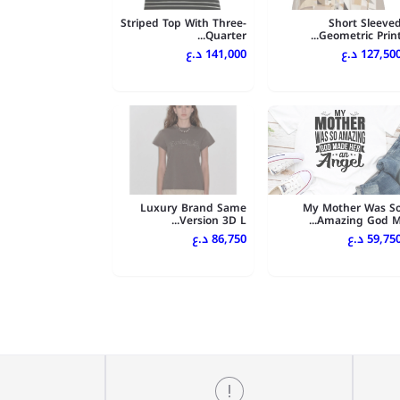
Striped Top With Three-
Short Sleeve
Quarter...
Geometric Print..
127,500 .ع
141,000 د.ع
Luxury Brand Same
My Mother Was S
Version 3D L...
Amazing God M..
59,750 .ع
86,750 د.ع