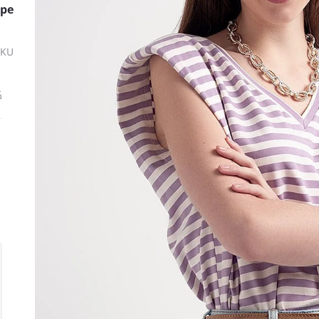
ipe
SKU
ك