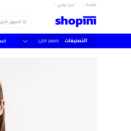
دينار عراقي
Arabic
التصنيفات
(اظهار الكل)
الص