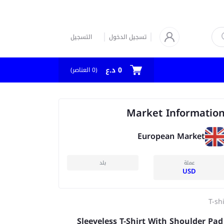
تسجيل الدخول
التسجيل
0 د.ع
العناصر)
0
(
Market Informatio
European Market
عملة
بلد
USD
T-sh
Sleeveless T-Shirt With Shoulder Pad