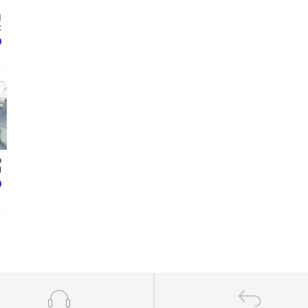
d
.
د
o
.
د