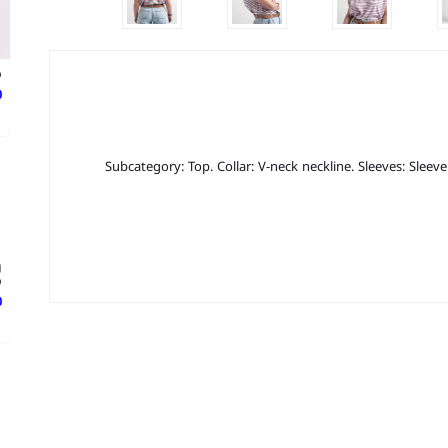
p
د
Subcategory: Top. Collar: V-neck neckline. Sleeves: Sleeveles
g
p
د