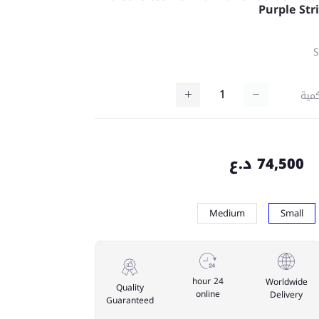
Purple Str
مية
74,500 د.ع
Medium
Small
24 hour
Worldwide
Quality
online
Delivery
Guaranteed