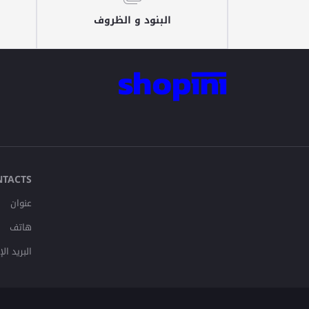
البنود و الظروف
NTACTS
عنوان
هاتف
البريد ال