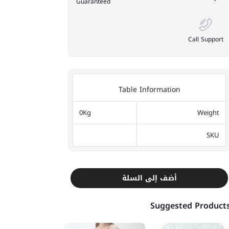
Guaranteed
Call Support
Table Information
0Kg
Weight
SKU
أضف إلى السلة
Suggested Product