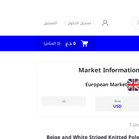
التسجيل
تسجيل الدخول
0 د.ع
العناصر)
0
(
Market Informatio
European Market
بلد
عملة
USD
T-sh
Beige and White Striped Knitted Polo