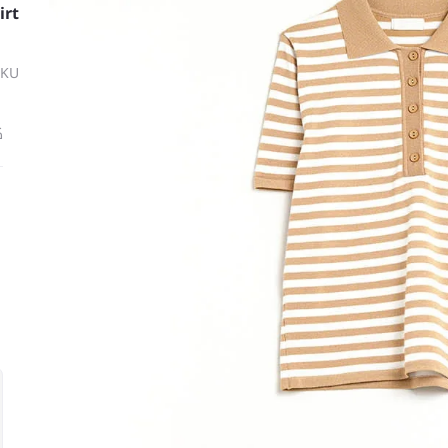
irt
SKU
ة