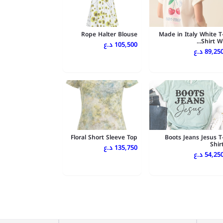
Rope Halter Blouse
Made in Italy White T
Shirt Wi..
105,500 د.ع
89,250 د.
Floral Short Sleeve Top
Boots Jeans Jesus T
Shir
135,750 د.ع
54,250 د.